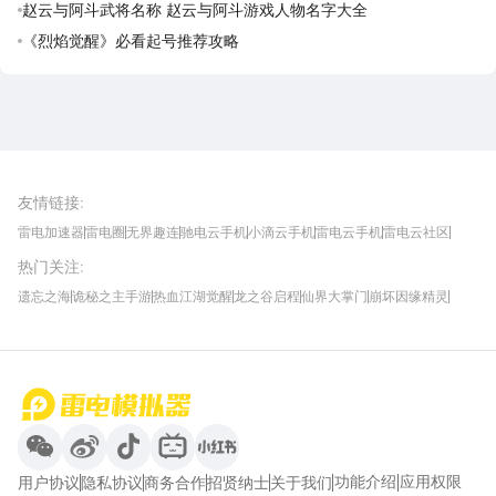
费领取攻略
赵云与阿斗武将名称 赵云与阿斗游戏人物名字大全
《烈焰觉醒》必看起号推荐攻略
雷电圈APP
下载
雷电模拟器官方手游平台, 下载享海量福利
友情链接
:
雷电加速器
雷电圈
无界趣连
驰电云手机
小滴云手机
雷电云手机
雷电云社区
趣氪8
游侠手游
4399游戏资讯
灵宝软件站
不凡游戏网
Gamekee
3G游戏网
热门关注
:
我爱vr网
华军软件园
八门神器
多特软件站
ZOL游戏
玩一玩游戏网
历趣APP下载
特玩游戏网
安卓下载
手游下载
遗忘之海
诡秘之主手游
热血江湖觉醒
龙之谷启程
仙界大掌门
崩坏因缘精灵
饥困荒野
粒粒的小人国
伊莫
白银之城
王者万象棋
望月
最新攻略
首页
微信
微博
抖音
哔哩哔哩
小红书
功能介绍
应用权限
用户协议
隐私协议
商务合作
招贤纳士
关于我们