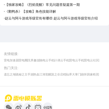
【独家攻略】《烈焰觉醒》常见问题答疑篇第一期
《鹅鸭杀》【攻略】角色技能详解
赵云与阿斗游戏等级官衔有哪些 赵云与阿斗游戏等级官衔介绍
雷电圈APP
下载
雷电模拟器官方手游平台, 下载享海量福利
友情链接
:
雷电加速器
雷电圈
无界趣连
驰电云手机
小滴云手机
雷电云手机
雷电云社区
趣氪8
游侠手游
4399游戏资讯
灵宝软件站
不凡游戏网
Gamekee
3G游戏网
热门关注
:
我爱vr网
华军软件园
八门神器
多特软件站
ZOL游戏
玩一玩游戏网
历趣APP下载
特玩游戏网
安卓下载
手游下载
遗忘之海
诡秘之主手游
热血江湖觉醒
龙之谷启程
仙界大掌门
崩坏因缘精灵
饥困荒野
粒粒的小人国
伊莫
白银之城
王者万象棋
望月
最新攻略
首页
微信
微博
抖音
哔哩哔哩
小红书