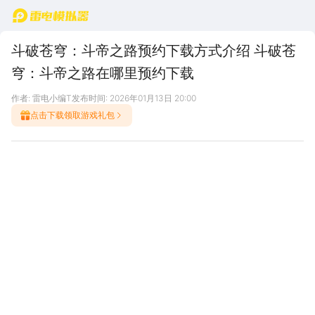
首页
斗破苍穹：斗帝之路预约下载方式介绍 斗破苍
穹：斗帝之路在哪里预约下载
作者: 雷电小编T
发布时间: 2026年01月13日 20:00
点击下载领取游戏礼包