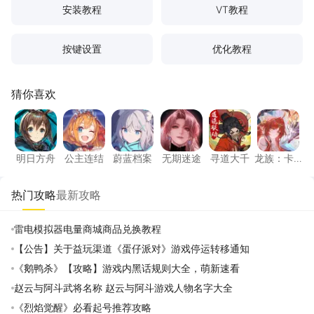
安装教程
VT教程
按键设置
优化教程
猜你喜欢
明日方舟
公主连结
蔚蓝档案
无期迷途
寻道大千
龙族：
明日方舟
公主连结
蔚蓝档案
无期迷途
寻道大千
龙族：卡
塞尔之门
热门攻略
最新攻略
雷电模拟器电量商城商品兑换教程
【公告】关于益玩渠道《蛋仔派对》游戏停运转移通知
《鹅鸭杀》【攻略】游戏内黑话规则大全，萌新速看
赵云与阿斗武将名称 赵云与阿斗游戏人物名字大全
《烈焰觉醒》必看起号推荐攻略