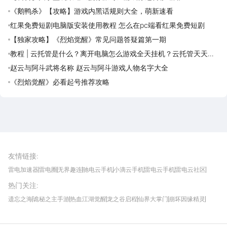
《鹅鸭杀》【攻略】游戏内黑话规则大全，萌新速看
红果免费短剧电脑版安装使用教程 怎么在pc端看红果免费短剧
【独家攻略】《烈焰觉醒》常见问题答疑篇第一期
教程 | 云托管是什么？离开电脑怎么游戏全天挂机？云托管天天免
费领取攻略
赵云与阿斗武将名称 赵云与阿斗游戏人物名字大全
《烈焰觉醒》必看起号推荐攻略
雷电圈APP
下载
雷电模拟器官方手游平台, 下载享海量福利
友情链接
:
雷电加速器
雷电圈
无界趣连
驰电云手机
小滴云手机
雷电云手机
雷电云社区
趣氪8
游侠手游
4399游戏资讯
灵宝软件站
不凡游戏网
Gamekee
3G游戏网
热门关注
:
我爱vr网
华军软件园
八门神器
多特软件站
ZOL游戏
玩一玩游戏网
历趣APP下载
特玩游戏网
安卓下载
手游下载
遗忘之海
诡秘之主手游
热血江湖觉醒
龙之谷启程
仙界大掌门
崩坏因缘精灵
饥困荒野
粒粒的小人国
伊莫
白银之城
王者万象棋
望月
最新攻略