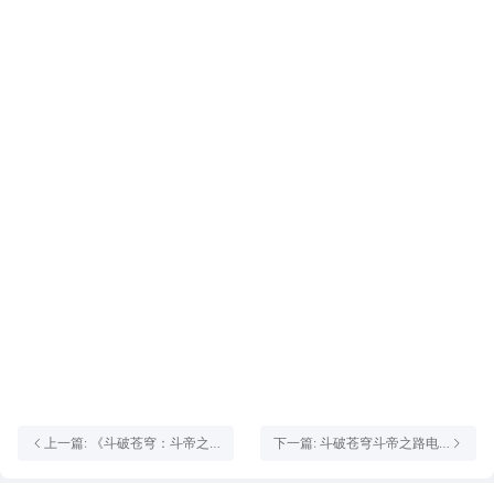
上一篇: 《斗破苍穹：斗帝之
下一篇: 斗破苍穹斗帝之路电
路》公测定档！7月29日斗帝
脑版怎么下载 游戏电脑版下载
出发！
安装