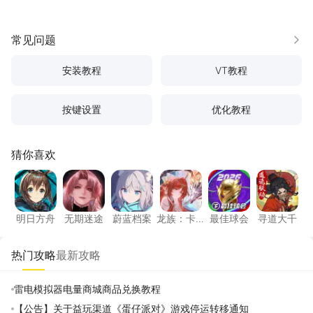
常见问题
更多
安装教程
VT教程
按键设置
优化教程
猜你喜欢
明日方舟
无期迷途
蔚蓝档案
龙族：卡塞尔之门
最佳球会
寻道大
明日方舟
无期迷途
蔚蓝档案
龙族：卡
最佳球会
寻道大千
塞尔之门
热门攻略
最新攻略
雷电模拟器电量商城商品兑换教程
【公告】关于益玩渠道《蛋仔派对》游戏停运转移通知