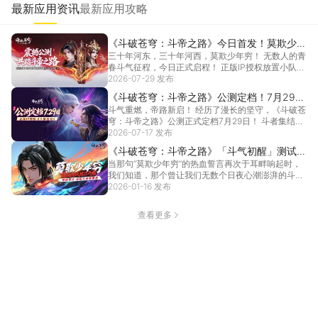
最新应用资讯
最新应用攻略
《斗破苍穹：斗帝之路》今日首发！莫欺少年
三十年河东，三十年河西，莫欺少年穷！ 无数人的青
穷，这次轮到你来登顶斗帝宝座！
春斗气征程，今日正式启程！ 正版IP授权放置小队
RP...
2026-07-29 发布
[详情]
《斗破苍穹：斗帝之路》公测定档！7月29日
斗气重燃，帝路新启！ 经历了漫长的坚守，《斗破苍
斗帝出发！
穹：斗帝之路》公测正式定档7月29日！ 斗者集结，
登...
2026-07-17 发布
[详情]
《斗破苍穹：斗帝之路》「斗气初醒」测试指
当那句“莫欺少年穷”的热血誓言再次于耳畔响起时，
南
我们知道，那个曾让我们无数个日夜心潮澎湃的斗气
大陆，...
2026-01-16 发布
[详情]
查看更多