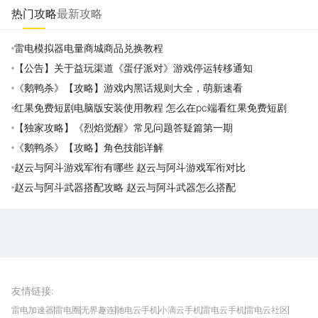
热门攻略
最新攻略
雷电模拟器电量商城商品兑换教程
【公告】关于益玩渠道《蛋仔派对》游戏停运转移通知
《鹅鸭杀》【攻略】游戏内黑话规则大全，萌新速看
红果免费短剧电脑版安装使用教程 怎么在pc端看红果免费短剧
【独家攻略】《烈焰觉醒》常见问题答疑篇第一期
《鹅鸭杀》【攻略】角色技能详解
赵云与阿斗游戏军衔有哪些 赵云与阿斗游戏军衔对比
赵云与阿斗武器搭配攻略 赵云与阿斗武器怎么搭配
雷电圈APP
下载
雷电模拟器官方手游平台, 下载享海量福利
友情链接
:
雷电加速器
雷电圈
无界趣连
驰电云手机
小滴云手机
雷电云手机
雷电云社区