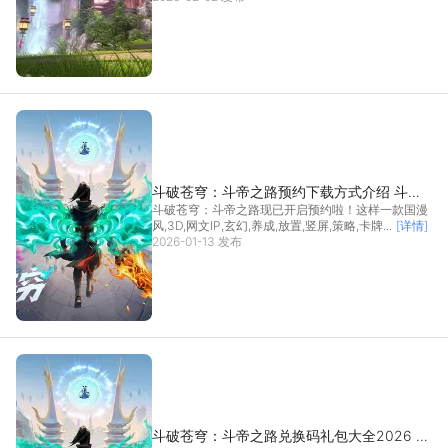
景，斗破苍穹斗帝之路电脑版是不二选择。不管是细
致清晰的观察技能展现特效，还是追求舒适流畅操
作，斗破苍穹
[详情]
斗破苍穹：斗帝之路预约下载方式介绍 斗破
斗破苍穹：斗帝之路现已开启预约啦！这样一款国漫
苍穹：斗帝之路在哪里预约下载
风,3D,网文IP,玄幻,养成,放置,竖屏,策略,卡牌...
[详情]
2026-01-13 发布
斗破苍穹：斗帝之路兑换码礼包大全2026 斗