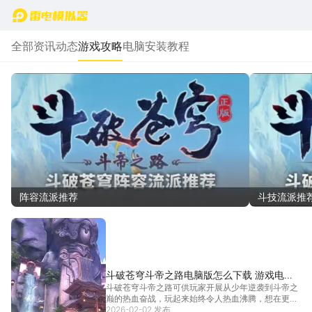
首页
全部
资讯动态
游戏攻略
电脑安装教程
阵容流派推荐
斗技流派推
斗破苍穹斗帝之路电脑版怎么下载 游戏电脑
斗破苍穹斗帝之路可供玩家开展从少年逆袭到斗帝之
版下载安装
巅的热血奋战，玩起来始终令人热血沸腾，想在更大
屏幕上观赏异火融合的华丽特效、宗门团战的壮观场
2026-02-02 发布