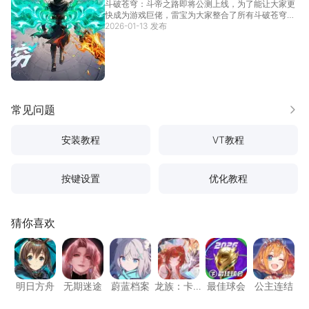
斗破苍穹：斗帝之路即将公测上线，为了能让大家更
破苍穹：斗帝之路最新可用兑换码CDK合集
快成为游戏巨佬，雷宝为大家整合了所有斗破苍穹：
斗帝之路...
2026-01-13 发布
[详情]
常见问题
更多
安装教程
VT教程
按键设置
优化教程
猜你喜欢
明日方舟
无期迷途
蔚蓝档案
龙族：卡塞尔之门
最佳球会
公主连
明日方舟
无期迷途
蔚蓝档案
龙族：卡
最佳球会
公主连结
塞尔之门