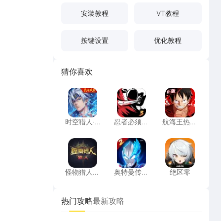
安装教程
VT教程
按键设置
优化教程
猜你喜欢
时空猎人·觉醒
忍者必须死3
航海王热血
时空猎人·
忍者必须死
航海王热血
觉醒
3
航线
怪物猎人：旅人
奥特曼传奇英雄2
绝区零
怪物猎人：
奥特曼传奇
绝区零
旅人
英雄2
热门攻略
最新攻略