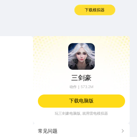
下载模拟器
三剑豪
三剑豪
动作
573.2M
下载电脑版
玩
三剑豪
电脑版, 就用雷电模拟器
常见问题
更多