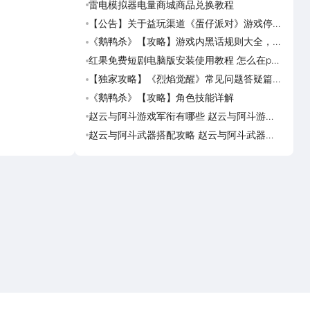
雷电模拟器电量商城商品兑换教程
乐趣
可用
【公告】关于益玩渠道《蛋仔派对》游戏停运
乐趣
转移通知
预约
《鹅鸭杀》【攻略】游戏内黑话规则大全，萌
乐趣
新速看
趣萌
红果免费短剧电脑版安装使用教程 怎么在pc
乐趣
端看红果免费短剧
荐下
【独家攻略】《烈焰觉醒》常见问题答疑篇第
满庭
一期
·宋
《鹅鸭杀》【攻略】角色技能详解
满庭
上繁
赵云与阿斗游戏军衔有哪些 赵云与阿斗游戏
满庭
军衔对比
上玩
赵云与阿斗武器搭配攻略 赵云与阿斗武器怎
满庭
么搭配
繁华
点击下载