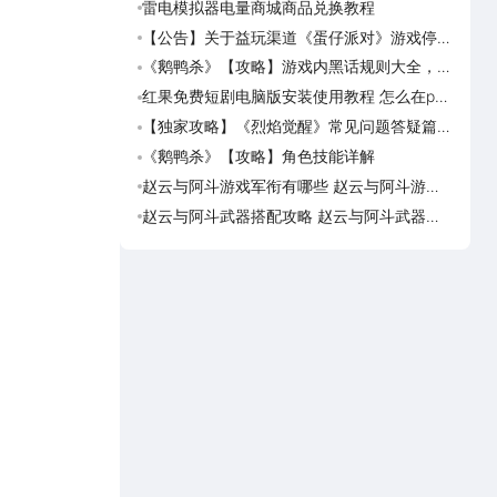
雷电模拟器电量商城商品兑换教程
乐趣
可用
【公告】关于益玩渠道《蛋仔派对》游戏停运
乐趣
转移通知
预约
《鹅鸭杀》【攻略】游戏内黑话规则大全，萌
乐趣
新速看
趣萌
红果免费短剧电脑版安装使用教程 怎么在pc
乐趣
端看红果免费短剧
荐下
【独家攻略】《烈焰觉醒》常见问题答疑篇第
满庭
一期
·宋
《鹅鸭杀》【攻略】角色技能详解
满庭
上繁
赵云与阿斗游戏军衔有哪些 赵云与阿斗游戏
满庭
军衔对比
上玩
赵云与阿斗武器搭配攻略 赵云与阿斗武器怎
满庭
么搭配
繁华