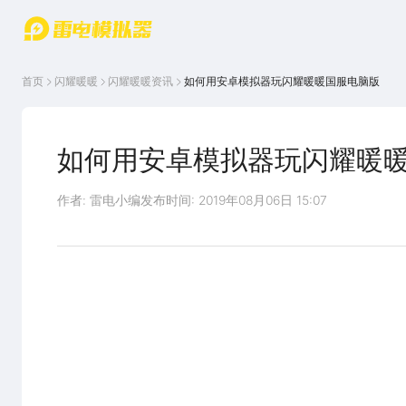
游戏中心
首页
游戏中
雷电圈
首页
闪耀暖暖
闪耀暖暖
资讯
如何用安卓模拟器玩闪耀暖暖国服电脑版
心
云游戏
游戏资
讯
官方论
坛
如何用安卓模拟器玩闪耀暖
WIKI
作者: 雷电小编
发布时间: 2019年08月06日 15:07
《闪耀暖暖》