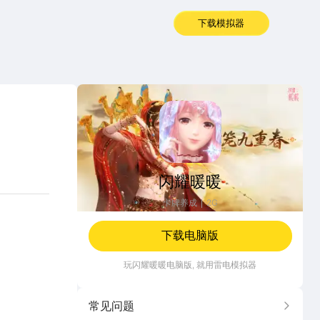
下载模拟器
闪耀暖暖
闪耀暖暖
卡牌养成
2G
下载电脑版
玩
闪耀暖暖
电脑版, 就用雷电模拟器
常见问题
更多