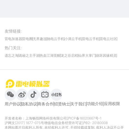
雷电圈APP
下载
雷电模拟器官方手游平台, 下载享海量福利
友情链接
:
雷电加速器
雷电圈
无界趣连
驰电云手机
小滴云手机
雷电云手机
雷电云社区
趣氪8
游侠手游
4399游戏资讯
灵宝软件站
不凡游戏网
Gamekee
3G游戏网
热门关注
:
我爱vr网
华军软件园
八门神器
多特软件站
ZOL游戏
玩一玩游戏网
历趣APP下载
特玩游戏网
安卓下载
手游下载
遗忘之海
诡秘之主手游
热血江湖觉醒
龙之谷启程
仙界大掌门
崩坏因缘精灵
饥困荒野
粒粒的小人国
伊莫
白银之城
王者万象棋
望月
最新攻略
首页
微信
微博
抖音
哔哩哔哩
小红书
功能介绍
应用权限
用户协议
隐私协议
商务合作
招贤纳士
关于我们
开发者名称：上海畅指网络科技有限公司
沪ICP备16020667号-1
沪网文[2017] 1877-075号
增值电信业务经营许可证沪B2- 20180008
本网站图片归权利人所有, 未经权利人许可, 不得转载或复制, 权利人决议不公开