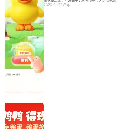
是便捷之选，不用受手机屏幕限制，大屏看视频、玩
游戏更过瘾。小编今天就来给大家推荐一个好用的快
2026-01-22 发布
手极速版模拟器，它能完美适配快手APP的所有功
能，不管是刷短视频、看直播，还是参与平台内置游
戏，都能稳
[详情]