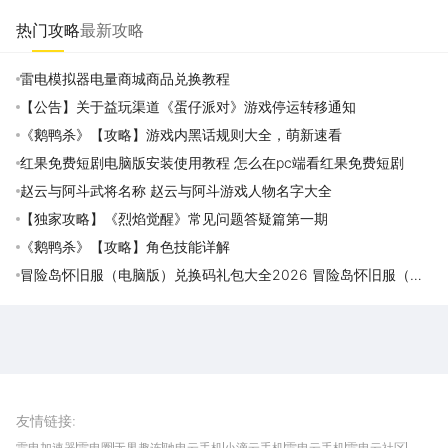
热门攻略
最新攻略
雷电模拟器电量商城商品兑换教程
【公告】关于益玩渠道《蛋仔派对》游戏停运转移通知
《鹅鸭杀》【攻略】游戏内黑话规则大全，萌新速看
红果免费短剧电脑版安装使用教程 怎么在pc端看红果免费短剧
赵云与阿斗武将名称 赵云与阿斗游戏人物名字大全
【独家攻略】《烈焰觉醒》常见问题答疑篇第一期
《鹅鸭杀》【攻略】角色技能详解
冒险岛怀旧服（电脑版）兑换码礼包大全2026 冒险岛怀旧服（电
脑版）最新可用兑换码CDK合集
雷电圈APP
下载
雷电模拟器官方手游平台, 下载享海量福利
友情链接
:
雷电加速器
雷电圈
无界趣连
驰电云手机
小滴云手机
雷电云手机
雷电云社区