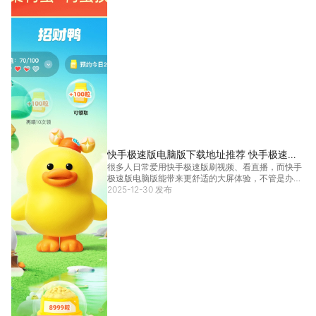
快手极速版电脑版下载地址推荐 快手极速版
很多人日常爱用快手极速版刷视频、看直播，而快手
PC版去哪玩
极速版电脑版能带来更舒适的大屏体验，不管是办公
间隙放松，还是在家沉浸式观看，都比手机更过瘾。
2025-12-30 发布
想要用上稳定的快手极速版电脑版，选对安全的下载
方式很关键，下面就给大家推荐靠谱路径，兼顾实用
性和安全性
[详情]