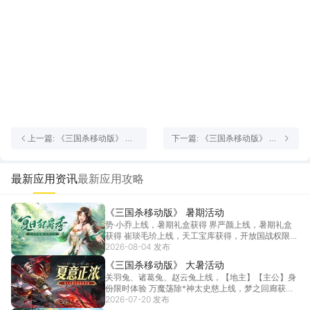
上一篇: 《三国杀移动版》 冬
下一篇: 《三国杀移动版》 感
日活动
恩节活动
最新应用资讯
最新应用攻略
《三国杀移动版》 暑期活动
势·小乔上线，暑期礼盒获得 界严颜上线，暑期礼盒
获得 崔琰毛玠上线，天工宝库获得，开放国战权限
神吕...
2026-08-04 发布
[详情]
《三国杀移动版》 大暑活动
关羽兔、诸葛兔、赵云兔上线，【地主】【主公】身
份限时体验 万魔荡除*神太史慈上线，梦之回廊获得
荡然...
2026-07-20 发布
[详情]