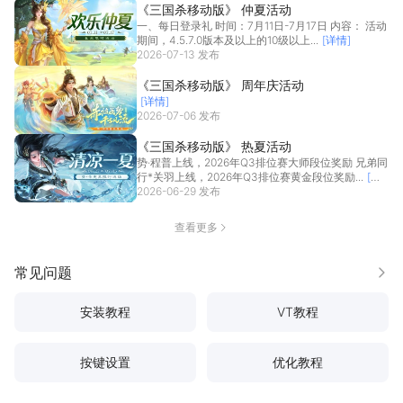
《三国杀移动版》 仲夏活动
一、每日登录礼 时间：7月11日-7月17日 内容： 活动
期间，4.5.7.0版本及以上的10级以上...
[详情]
2026-07-13 发布
《三国杀移动版》 周年庆活动
[详情]
2026-07-06 发布
《三国杀移动版》 热夏活动
势·程普上线，2026年Q3排位赛大师段位奖励 兄弟同
行*关羽上线，2026年Q3排位赛黄金段位奖励...
[详
情]
2026-06-29 发布
查看更多
常见问题
更多
安装教程
VT教程
按键设置
优化教程