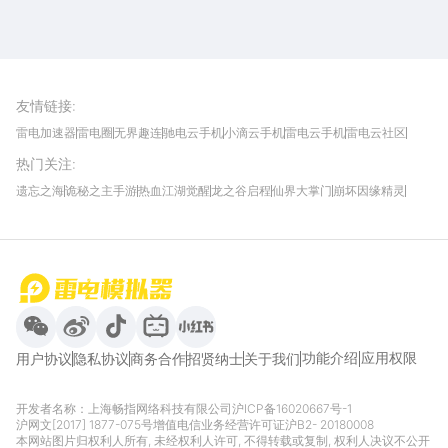
雷电圈APP
下载
雷电模拟器官方手游平台, 下载享海量福利
友情链接
:
雷电加速器
雷电圈
无界趣连
驰电云手机
小滴云手机
雷电云手机
雷电云社区
趣氪8
游侠手游
4399游戏资讯
灵宝软件站
不凡游戏网
Gamekee
3G游戏网
热门关注
:
我爱vr网
华军软件园
八门神器
多特软件站
ZOL游戏
玩一玩游戏网
历趣APP下载
特玩游戏网
安卓下载
手游下载
遗忘之海
诡秘之主手游
热血江湖觉醒
龙之谷启程
仙界大掌门
崩坏因缘精灵
饥困荒野
粒粒的小人国
伊莫
白银之城
王者万象棋
望月
最新攻略
首页
微信
微博
抖音
哔哩哔哩
小红书
功能介绍
应用权限
用户协议
隐私协议
商务合作
招贤纳士
关于我们
开发者名称：上海畅指网络科技有限公司
沪ICP备16020667号-1
沪网文[2017] 1877-075号
增值电信业务经营许可证沪B2- 20180008
本网站图片归权利人所有, 未经权利人许可, 不得转载或复制, 权利人决议不公开