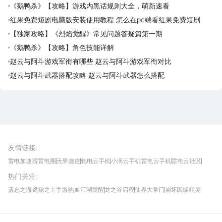
《鹅鸭杀》【攻略】游戏内黑话规则大全，萌新速看
红果免费短剧电脑版安装使用教程 怎么在pc端看红果免费短剧
【独家攻略】《烈焰觉醒》常见问题答疑篇第一期
《鹅鸭杀》【攻略】角色技能详解
赵云与阿斗游戏军衔有哪些 赵云与阿斗游戏军衔对比
赵云与阿斗武器搭配攻略 赵云与阿斗武器怎么搭配
雷电圈APP
下载
雷电模拟器官方手游平台, 下载享海量福利
友情链接
:
雷电加速器
雷电圈
无界趣连
驰电云手机
小滴云手机
雷电云手机
雷电云社区
趣氪8
游侠手游
4399游戏资讯
灵宝软件站
不凡游戏网
Gamekee
3G游戏网
热门关注
:
我爱vr网
华军软件园
八门神器
多特软件站
ZOL游戏
玩一玩游戏网
历趣APP下载
特玩游戏网
安卓下载
手游下载
遗忘之海
诡秘之主手游
热血江湖觉醒
龙之谷启程
仙界大掌门
崩坏因缘精灵
饥困荒野
粒粒的小人国
伊莫
白银之城
王者万象棋
望月
最新攻略