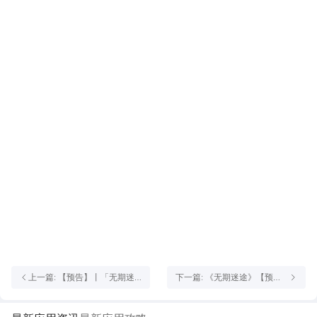
上一篇: 【预告】丨「无期迷
下一篇: 《无期迷途》【预
途×HAPPY ZOO」联动活动
告】丨「碎金盛宴」全新主线
情报
4月24日开启