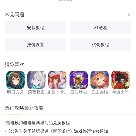
常见问题
更多
安装教程
VT教程
按键设置
优化教程
猜你喜欢
明日方舟
蔚蓝档案
龙族：卡塞尔之门
最佳球会
公主连结
寻道大
明日方舟
蔚蓝档案
龙族：卡
最佳球会
公主连结
寻道大千
塞尔之门
热门攻略
最新攻略
雷电模拟器电量商城商品兑换教程
【公告】关于益玩渠道《蛋仔派对》游戏停运转移通知