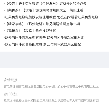
【公告】关于益玩渠道《蛋仔派对》游戏停运转移通知
《鹅鸭杀》【攻略】游戏内黑话规则大全，萌新速看
红果免费短剧电脑版安装使用教程 怎么在pc端看红果免费短剧
【独家攻略】《烈焰觉醒》常见问题答疑篇第一期
《鹅鸭杀》【攻略】角色技能详解
赵云与阿斗游戏军衔有哪些 赵云与阿斗游戏军衔对比
赵云与阿斗武器搭配攻略 赵云与阿斗武器怎么搭配
雷电圈APP
下载
雷电模拟器官方手游平台, 下载享海量福利
友情链接
:
雷电加速器
雷电圈
无界趣连
驰电云手机
小滴云手机
雷电云手机
雷电云社区
趣氪8
游侠手游
4399游戏资讯
灵宝软件站
不凡游戏网
Gamekee
3G游戏网
热门关注
:
我爱vr网
华军软件园
八门神器
多特软件站
ZOL游戏
玩一玩游戏网
历趣APP下载
特玩游戏网
安卓下载
手游下载
遗忘之海
诡秘之主手游
热血江湖觉醒
龙之谷启程
仙界大掌门
崩坏因缘精灵
饥困荒野
粒粒的小人国
伊莫
白银之城
王者万象棋
望月
最新攻略