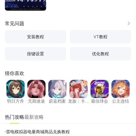
常见问题
更多
安装教程
VT教程
按键设置
优化教程
猜你喜欢
明日方舟
无期迷途
蔚蓝档案
龙族：卡塞尔之门
最佳球会
公主连
明日方舟
无期迷途
蔚蓝档案
龙族：卡
最佳球会
公主连结
塞尔之门
热门攻略
最新攻略
雷电模拟器电量商城商品兑换教程