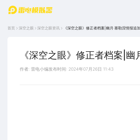
游戏中心
首页
游戏中
雷电圈
首页
深空之眼
深空之眼
资讯
《深空之眼》修正者档案|幽月·塞勒涅情报追
心
云游戏
游戏资
讯
官方论
坛
《深空之眼》修正者档案|幽
WIKI
作者: 雷电小编
发布时间: 2024年07月26日 11:43