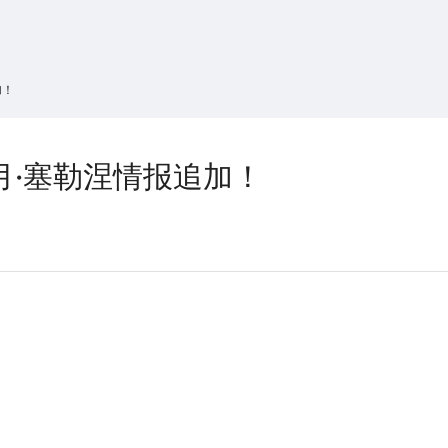
搜索
热搜游戏
加！
月·塞勒涅情报追加！