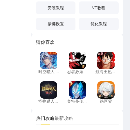
安装教程
VT教程
按键设置
优化教程
猜你喜欢
时空猎人·觉醒
忍者必须死3
航海王热血
时空猎人·
忍者必须死
航海王热血
觉醒
3
航线
怪物猎人：旅人
奥特曼传奇英雄2
绝区零
怪物猎人：
奥特曼传奇
绝区零
旅人
英雄2
热门攻略
最新攻略