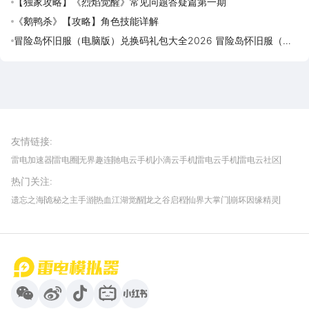
【独家攻略】《烈焰觉醒》常见问题答疑篇第一期
《鹅鸭杀》【攻略】角色技能详解
冒险岛怀旧服（电脑版）兑换码礼包大全2026 冒险岛怀旧服（电
脑版）最新可用兑换码CDK合集
雷电圈APP
下载
雷电模拟器官方手游平台, 下载享海量福利
友情链接
:
雷电加速器
雷电圈
无界趣连
驰电云手机
小滴云手机
雷电云手机
雷电云社区
趣氪8
游侠手游
4399游戏资讯
灵宝软件站
不凡游戏网
Gamekee
3G游戏网
热门关注
:
我爱vr网
华军软件园
八门神器
多特软件站
ZOL游戏
玩一玩游戏网
历趣APP下载
特玩游戏网
安卓下载
手游下载
遗忘之海
诡秘之主手游
热血江湖觉醒
龙之谷启程
仙界大掌门
崩坏因缘精灵
饥困荒野
粒粒的小人国
伊莫
白银之城
王者万象棋
望月
最新攻略
首页
微信
微博
抖音
哔哩哔哩
小红书