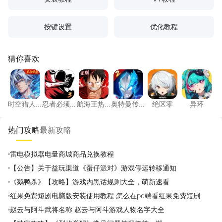
按键设置
优化教程
猜你喜欢
时空猎人·觉醒
忍者必须死3
航海王热血航线
奥特曼传奇英雄2
绝区零
异环
时空猎人·
忍者必须
航海王热
奥特曼传
绝区零
异环
觉醒
死3
血航线
奇英雄2
热门攻略
最新攻略
雷电模拟器电量商城商品兑换教程
【公告】关于益玩渠道《蛋仔派对》游戏停运转移通知
《鹅鸭杀》【攻略】游戏内黑话规则大全，萌新速看
红果免费短剧电脑版安装使用教程 怎么在pc端看红果免费短剧
赵云与阿斗武将名称 赵云与阿斗游戏人物名字大全