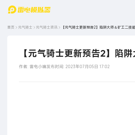
游戏中心
首页
游戏中
雷电圈
首页
元气骑士
元气骑士
资讯
【元气骑士更新预告2】陷阱大师＆矿工二技
心
云游戏
游戏资
讯
官方论
坛
【元气骑士更新预告2】陷阱
WIKI
作者: 雷电小编
发布时间: 2023年07月05日 17:02