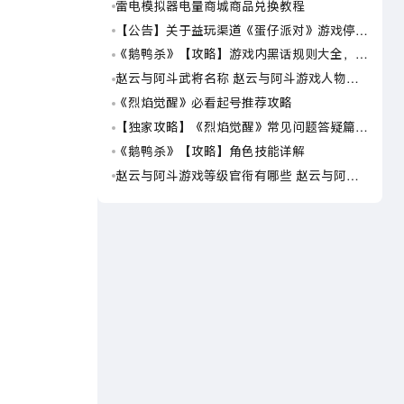
雷电模拟器电量商城商品兑换教程
《梦
【公告】关于益玩渠道《蛋仔派对》游戏停运
崩坏
转移通知
灵戏
《鹅鸭杀》【攻略】游戏内黑话规则大全，萌
崩坏
新速看
灵布
赵云与阿斗武将名称 赵云与阿斗游戏人物名
粒粒
字大全
星之
《烈焰觉醒》必看起号推荐攻略
崩坏
灵箱
【独家攻略】《烈焰觉醒》常见问题答疑篇第
崩坏
一期
灵隐
《鹅鸭杀》【攻略】角色技能详解
崩坏
送挑
赵云与阿斗游戏等级官衔有哪些 赵云与阿斗
怪物
游戏等级官衔介绍
旅人