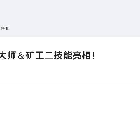
搜索
热搜游戏
能亮相！
大师＆矿工二技能亮相！