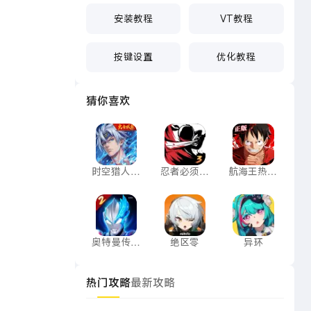
安装教程
VT教程
按键设置
优化教程
猜你喜欢
时空猎人·觉醒
忍者必须死3
航海王热血
时空猎人·
忍者必须死
航海王热血
觉醒
3
航线
奥特曼传奇英雄2
绝区零
异环
奥特曼传奇
绝区零
异环
英雄2
热门攻略
最新攻略