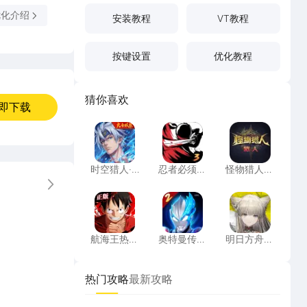
优化介绍
安装教程
VT教程
按键设置
优化教程
猜你喜欢
即下载
时空猎人·觉醒
忍者必须死3
怪物猎人：
时空猎人·
忍者必须死
怪物猎人：
觉醒
3
旅人
更多
航海王热血航线
奥特曼传奇英雄2
明日方舟：
航海王热血
奥特曼传奇
明日方舟：
航线
英雄2
终末地
热门攻略
最新攻略