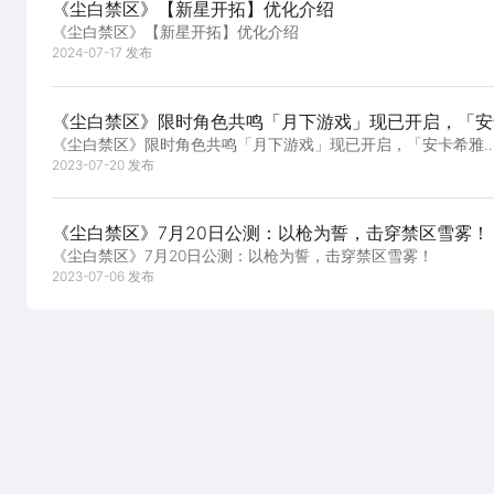
《尘白禁区》【新星开拓】优化介绍
《尘白禁区》【新星开拓】优化介绍
2024-07-17 发布
《尘白禁区》限时角色共鸣「月下游戏」现已开启，「安
《尘白禁区》限时角色共鸣「月下游戏」现已开启，「安卡希雅-
雅-辉夜」获取概率UP！
辉夜」获取概率UP！
2023-07-20 发布
《尘白禁区》7月20日公测：以枪为誓，击穿禁区雪雾！
《尘白禁区》7月20日公测：以枪为誓，击穿禁区雪雾！
2023-07-06 发布