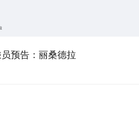
搜索
热搜游戏
拉
乘员预告：丽桑德拉