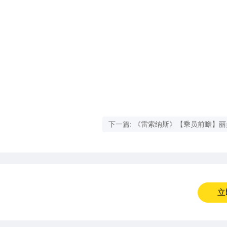
下一篇: 《雷索纳斯》【乘员前瞻】
_Lissandra
立