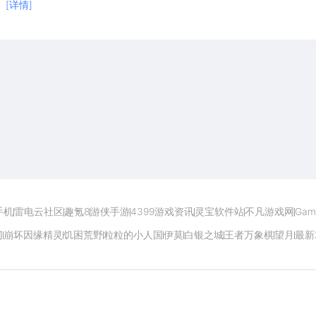
[详情]
开启电脑玩手游极致体验
手机
雷电云社区
趣氪8
游侠手游
4399游戏资讯
灵宝软件站
不凡游戏网
Gam
门
崩坏因缘精灵
饥困荒野
粒粒的小人国
伊莫
白银之城
王者万象棋
望月
最新