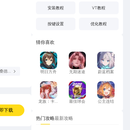
安装教程
VT教程
按键设置
优化教程
猜你喜欢
明日方舟
无期迷途
蔚蓝档案
丽桑德拉
明日方舟
无期迷途
蔚蓝档案
龙族：卡塞尔之门
最佳球会
公主连结
龙族：卡塞
最佳球会
公主连结
尔之门
即下载
热门攻略
最新攻略