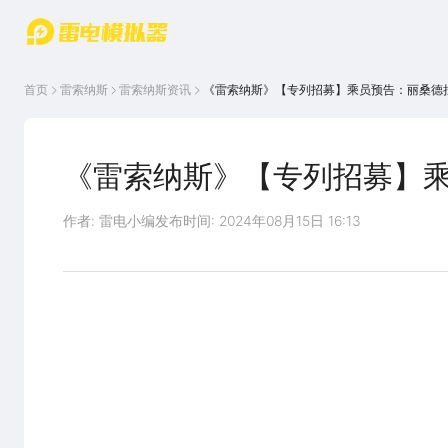
游戏中心
首页
游戏中
雷电圈
首页
雷索纳斯
雷索纳斯
资讯
《雷索纳斯》【专列招募】乘员预告：丽桑德
心
云游戏
游戏资
讯
官方论
坛
《雷索纳斯》【专列招募】
WIKI
作者: 雷电小编
发布时间: 2024年08月15日 16:13