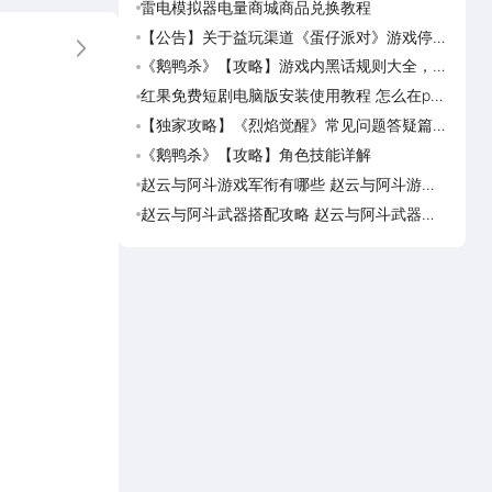
雷电模拟器电量商城商品兑换教程
《盗
海角
【公告】关于益玩渠道《蛋仔派对》游戏停运
《盗
更多
转移通知
踏火
《鹅鸭杀》【攻略】游戏内黑话规则大全，萌
《逆
新速看
族红
红果免费短剧电脑版安装使用教程 怎么在pc
《盗
端看红果免费短剧
【独家攻略】《烈焰觉醒》常见问题答疑篇第
《画狐
一期
《鹅鸭杀》【攻略】角色技能详解
《三国
活动
赵云与阿斗游戏军衔有哪些 赵云与阿斗游戏
美职
军衔对比
篮奇
赵云与阿斗武器搭配攻略 赵云与阿斗武器怎
美职
么搭配
奇迹