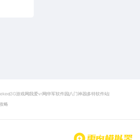
点击下载
ekee
3G游戏网
我爱vr网
华军软件园
八门神器
多特软件站
攻略
首页