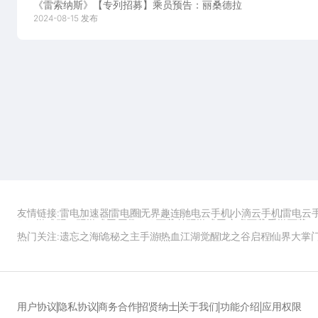
《雷索纳斯》【专列招募】乘员预告：丽桑德拉
2024-08-15 发布
友情链接:
雷电加速器
雷电圈
无界趣连
驰电云手机
小滴云手机
雷电云
ZOL游戏
玩一玩游戏网
历趣APP下载
特玩游戏网
安卓下载
手游下载
热门关注:
遗忘之海
诡秘之主手游
热血江湖觉醒
龙之谷启程
仙界大掌
功能介绍
应用权限
用户协议
隐私协议
商务合作
招贤纳士
关于我们