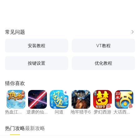
常见问题
更多
安装教程
VT教程
按键设置
优化教程
猜你喜欢
热血江湖：觉醒
逆袭的仙王
问道
地牢猎手6
梦幻西游
大话西
热血江
逆袭的仙
问道
地牢猎手6
梦幻西游
大话西
湖：觉醒
王
游：归来
热门攻略
最新攻略