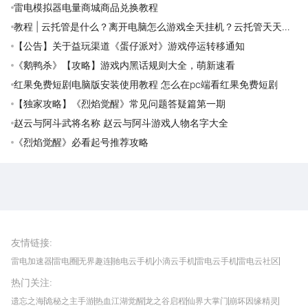
雷电模拟器电量商城商品兑换教程
教程 | 云托管是什么？离开电脑怎么游戏全天挂机？云托管天天免
费领取攻略
【公告】关于益玩渠道《蛋仔派对》游戏停运转移通知
《鹅鸭杀》【攻略】游戏内黑话规则大全，萌新速看
红果免费短剧电脑版安装使用教程 怎么在pc端看红果免费短剧
【独家攻略】《烈焰觉醒》常见问题答疑篇第一期
赵云与阿斗武将名称 赵云与阿斗游戏人物名字大全
《烈焰觉醒》必看起号推荐攻略
雷电圈APP
下载
雷电模拟器官方手游平台, 下载享海量福利
友情链接
:
雷电加速器
雷电圈
无界趣连
驰电云手机
小滴云手机
雷电云手机
雷电云社区
趣氪8
游侠手游
4399游戏资讯
灵宝软件站
不凡游戏网
Gamekee
3G游戏网
热门关注
:
我爱vr网
华军软件园
八门神器
多特软件站
ZOL游戏
玩一玩游戏网
历趣APP下载
特玩游戏网
安卓下载
手游下载
遗忘之海
诡秘之主手游
热血江湖觉醒
龙之谷启程
仙界大掌门
崩坏因缘精灵