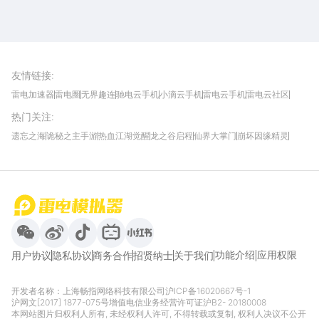
雷电圈APP
下载
雷电模拟器官方手游平台, 下载享海量福利
友情链接
:
雷电加速器
雷电圈
无界趣连
驰电云手机
小滴云手机
雷电云手机
雷电云社区
趣氪8
游侠手游
4399游戏资讯
灵宝软件站
不凡游戏网
Gamekee
3G游戏网
热门关注
:
我爱vr网
华军软件园
八门神器
多特软件站
ZOL游戏
玩一玩游戏网
历趣APP下载
特玩游戏网
安卓下载
手游下载
遗忘之海
诡秘之主手游
热血江湖觉醒
龙之谷启程
仙界大掌门
崩坏因缘精灵
饥困荒野
粒粒的小人国
伊莫
白银之城
王者万象棋
望月
最新攻略
首页
微信
微博
抖音
哔哩哔哩
小红书
功能介绍
应用权限
用户协议
隐私协议
商务合作
招贤纳士
关于我们
开发者名称：上海畅指网络科技有限公司
沪ICP备16020667号-1
沪网文[2017] 1877-075号
增值电信业务经营许可证沪B2- 20180008
本网站图片归权利人所有, 未经权利人许可, 不得转载或复制, 权利人决议不公开