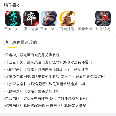
猜你喜欢
三国：天下归心
率土之滨
三国：冰河时代
万国觉醒
奔奔王国
斗兽战
三国：天
率土之滨
三国：冰
万国觉醒
奔奔王国
斗兽战场
下归心
河时代
热门攻略
最新攻略
雷电模拟器电量商城商品兑换教程
【公告】关于益玩渠道《蛋仔派对》游戏停运转移通知
《鹅鸭杀》【攻略】游戏内黑话规则大全，萌新速看
红果免费短剧电脑版安装使用教程 怎么在pc端看红果免费短剧
【独家攻略】《烈焰觉醒》常见问题答疑篇第一期
《鹅鸭杀》【攻略】角色技能详解
赵云与阿斗游戏军衔有哪些 赵云与阿斗游戏军衔对比
赵云与阿斗武器搭配攻略 赵云与阿斗武器怎么搭配