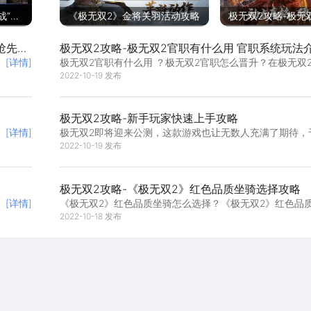
战”即
《极无双2》金将关羽活动攻略
极无双2攻略-极无
下之主
获取 吕布强度分析
抢先
极无双2攻略-极无双2官职有什么用 官职系统玩法
[详情]
极无双2官职有什么用 ？极无双2官职怎么晋升？在极无双
，
拥有官职系统，虽然知道有这个系统，但是大部分的小伙
2022-10-19 发布
楚极无双2官职有什么用，在接下来的内容里，小编给大家
职系统玩法介绍，想要具体进行了解的小伙伴可以与小编
看看。
极无双2攻略-新手玩家快速上手攻略
[详情]
极无双2即将迎来公测，这款游戏也让无数人充满了期待，
多小伙伴都在做着上手的准备，小编在这里给大家整理了极
2022-10-19 发布
攻略大全，希望能够帮助大家，想要具体了解的小伙伴可
一起往下看看。
极无双2攻略-《极无双2》红色品质坐骑选择攻略
[详情]
《极无双2》红色品质坐骑怎么选择？《极无双2》红色品
合哪个武将骑乘？极无双2中坐骑品质有三类，金色品质，
2022-10-18 发布
质，铜色品质，那么红色品质的坐骑是怎么样的呢？适合
呢？下面小编带大家一起看看！