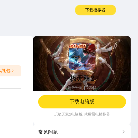
下载模拟器
极无双2
戏礼包
极无双2
角色扮演
605M
下载电脑版
玩
极无双2
电脑版, 就用雷电模拟器
常见问题
更多