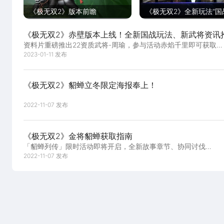
《极无双2》版本前瞻
《极无双2》全新玩法“国
将上线 群雄争霸谁为天
《极无双2》赤壁版本上线！全新国战玩法、新武将资讯
资料片重磅推出22资质武将-周瑜，参与活动赤焰千里即可获取！
看！
天下四分，国战将启，群雄逐鹿，谁能问鼎江山！主线剧情更新
2023-01-11 发布
沉浸体验三国乱世豪情！更多更新详情请下滑查收！
《极无双2》貂蝉立冬限定海报奉上！
2022-11-07 发布
《极无双2》金将貂蝉获取指南
「貂蝉列传」限时活动即将开启，全新故事章节、协同讨伐
BOSS、兑换商店等精彩活动11月7日5:00上线！
2022-11-07 发布