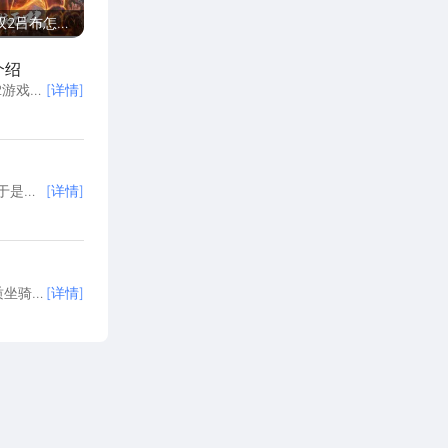
双2吕布怎么
介绍
2游戏中
[详情]
伴并不清
带来官
一起往下
于是很
[详情]
无双2
以与小编
质坐骑适
[详情]
红色品
哪些武将