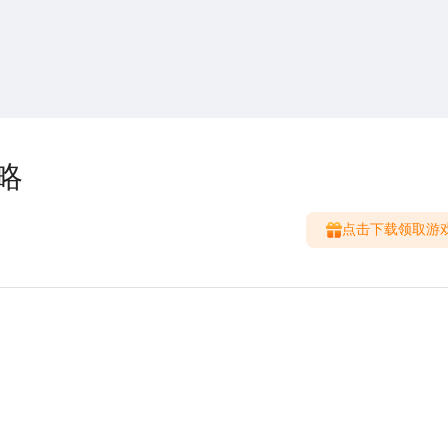
搜索
热搜游戏
略
点击下载领取游