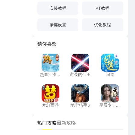
安装教程
VT教程
按键设置
优化教程
猜你喜欢
热血江湖：觉醒
逆袭的仙王
问道
热血江湖：
逆袭的仙王
问道
觉醒
梦幻西游
地牢猎手6
星辰变：归
梦幻西游
地牢猎手6
星辰变：归
来
热门攻略
最新攻略