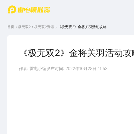
游戏中心
首页
游戏中
雷电圈
首页
极无双2
极无双2
资讯
《极无双2》金将关羽活动攻略
心
云游戏
游戏资
讯
官方论
坛
《极无双2》金将关羽活动攻
WIKI
作者: 雷电小编
发布时间: 2022年10月28日 11:53