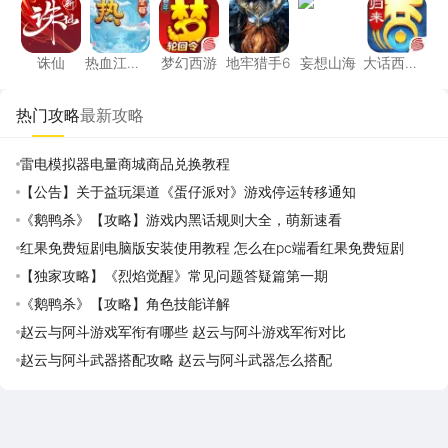
诛仙
热血江
梦幻西游
地牢猎手6
妄想山海
大话西
湖：觉醒
游：归来
热门攻略
最新攻略
雷电模拟器电量商城商品兑换教程
【公告】关于益玩渠道《蛋仔派对》游戏停运转移通知
《鹅鸭杀》【攻略】游戏内黑话规则大全，萌新速看
红果免费短剧电脑版安装使用教程 怎么在pc端看红果免费短剧
【独家攻略】《烈焰觉醒》常见问题答疑篇第一期
《鹅鸭杀》【攻略】角色技能详解
赵云与阿斗游戏军衔有哪些 赵云与阿斗游戏军衔对比
赵云与阿斗武器搭配攻略 赵云与阿斗武器怎么搭配
雷电圈APP
下载