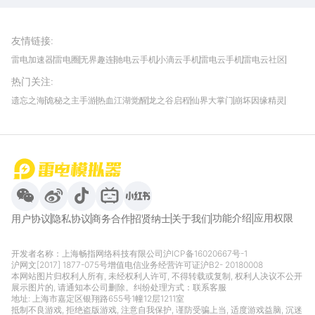
雷电模拟器官方手游平台, 下载享海量福利
友情链接
:
雷电加速器
雷电圈
无界趣连
驰电云手机
小滴云手机
雷电云手机
雷电云社区
趣氪8
游侠手游
4399游戏资讯
灵宝软件站
不凡游戏网
Gamekee
3G游戏网
热门关注
:
我爱vr网
华军软件园
八门神器
多特软件站
ZOL游戏
玩一玩游戏网
历趣APP下载
特玩游戏网
安卓下载
手游下载
遗忘之海
诡秘之主手游
热血江湖觉醒
龙之谷启程
仙界大掌门
崩坏因缘精灵
饥困荒野
粒粒的小人国
伊莫
白银之城
王者万象棋
望月
最新攻略
首页
微信
微博
抖音
哔哩哔哩
小红书
功能介绍
应用权限
用户协议
隐私协议
商务合作
招贤纳士
关于我们
开发者名称：上海畅指网络科技有限公司
沪ICP备16020667号-1
沪网文[2017] 1877-075号
增值电信业务经营许可证沪B2- 20180008
本网站图片归权利人所有, 未经权利人许可, 不得转载或复制, 权利人决议不公开
展示图片的, 请通知本公司删除。纠纷处理方式：
联系客服
地址: 上海市嘉定区银翔路655号1幢12层1211室
抵制不良游戏, 拒绝盗版游戏, 注意自我保护, 谨防受骗上当, 适度游戏益脑, 沉迷