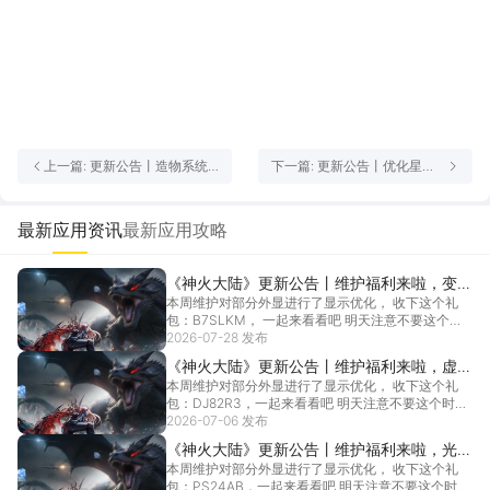
上一篇: 更新公告丨造物系统
下一篇: 更新公告丨优化星
即将登场，万国争霸产出增
象，国家官职称号！小更新大
加！古董玩法优化~公告抢先
礼包，速来领取绑钻和源火令
看，内含福利！
牌~
最新应用资讯
最新应用攻略
《神火大陆》更新公告丨维护福利来啦，变形
本周维护对部分外显进行了显示优化， 收下这个礼
坐骑：山岳兽炫酷返场！聚宝盆，钻石祈愿限
包：B7SLKM， 一起来看看吧 明天注意不要这个时
时启动~
段...
2026-07-28 发布
[详情]
《神火大陆》更新公告丨维护福利来啦，虚空
本周维护对部分外显进行了显示优化， 收下这个礼
帝者变形坐骑炫酷返场！聚宝盆，钻石祈愿限
包：DJ82R3，一起来看看吧 明天注意不要这个时段
时启动~
进...
2026-07-06 发布
[详情]
《神火大陆》更新公告丨维护福利来啦，光暗
本周维护对部分外显进行了显示优化， 收下这个礼
之叹一念神魔炫酷返场！聚宝盆，钻石祈愿限
包：PS24AB，一起来看看吧 明天注意不要这个时段