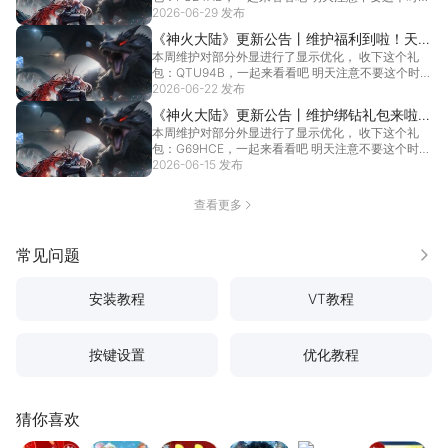
时启动~
进...
2026-06-29 发布
[详情]
《神火大陆》更新公告丨维护福利到啦！天神
本周维护对部分外显进行了显示优化， 收下这个礼
召唤变形坐骑冰火巨龙破空返场，冰魄羽翼碎
包：QTU94B，一起来看看吧 明天注意不要这个时段
冰来袭~
进...
2026-06-22 发布
[详情]
《神火大陆》更新公告丨维护绑钻礼包来啦~
本周维护对部分外显进行了显示优化， 收下这个礼
秘境探宝来袭，变形绕体神机觉醒破空返场！
包：G69HCE，一起来看看吧 明天注意不要这个时段
进...
2026-06-15 发布
[详情]
查看更多
常见问题
更多
安装教程
VT教程
按键设置
优化教程
猜你喜欢
诛仙
热血江湖：觉醒
梦幻西游
地牢猎手6
妄想山海
大话西