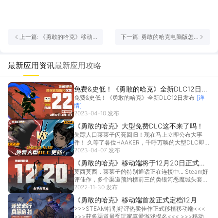
上一篇: 《勇敢的哈克》移动
下一篇: 勇敢的哈克电脑版怎
端首发正式定档12月
么玩-模拟器多开及按键设置
教程
最新应用资讯
最新应用攻略
免费&史低！《勇敢的哈克》全新DLC12日发
免费&史低！《勇敢的哈克》全新DLC12日发布
[详
布
情]
2023-04-10 发布
《勇敢的哈克》大型免费DLC这不来了吗！
失踪人口莱莱子闪亮回归！现在马上立即公布大事
件！ 久等了各位HAAKER，千呼万唤的大型DLC即将
更新，全新免费！内容超前丰富！
2023-04-07 发布
[详情]
《勇敢的哈克》移动端将于12月20日正式首
莫西莫西，莱莱子的特别通话正在连接中... Steam好
发！预约晒图抽正版周边
评佳作，多个渠道预约榜前三的类银河恶魔城头套人
手游 《勇敢的哈克》移动端将于12月20日正式发售
2022-11-30 发布
太爷爷，您预约的游戏终于要上线了...
[详情]
《勇敢的哈克》移动端首发正式定档12月
>>>STEAM特别好评热卖佳作正式移植移动端<<<
>>>获多渠道最受玩家喜爱游戏提名<<< >>>移动端