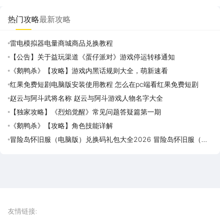
觉醒
死3
血航线
奇英雄2
热门攻略
最新攻略
雷电模拟器电量商城商品兑换教程
【公告】关于益玩渠道《蛋仔派对》游戏停运转移通知
《鹅鸭杀》【攻略】游戏内黑话规则大全，萌新速看
红果免费短剧电脑版安装使用教程 怎么在pc端看红果免费短剧
赵云与阿斗武将名称 赵云与阿斗游戏人物名字大全
【独家攻略】《烈焰觉醒》常见问题答疑篇第一期
《鹅鸭杀》【攻略】角色技能详解
冒险岛怀旧服（电脑版）兑换码礼包大全2026 冒险岛怀旧服（电
脑版）最新可用兑换码CDK合集
雷电圈APP
下载
雷电模拟器官方手游平台, 下载享海量福利
友情链接
: