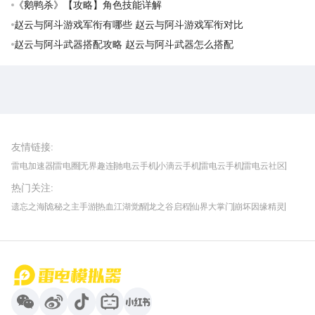
《鹅鸭杀》【攻略】角色技能详解
赵云与阿斗游戏军衔有哪些 赵云与阿斗游戏军衔对比
赵云与阿斗武器搭配攻略 赵云与阿斗武器怎么搭配
雷电圈APP
下载
雷电模拟器官方手游平台, 下载享海量福利
友情链接
:
雷电加速器
雷电圈
无界趣连
驰电云手机
小滴云手机
雷电云手机
雷电云社区
趣氪8
游侠手游
4399游戏资讯
灵宝软件站
不凡游戏网
Gamekee
3G游戏网
热门关注
:
我爱vr网
华军软件园
八门神器
多特软件站
ZOL游戏
玩一玩游戏网
历趣APP下载
特玩游戏网
安卓下载
手游下载
遗忘之海
诡秘之主手游
热血江湖觉醒
龙之谷启程
仙界大掌门
崩坏因缘精灵
饥困荒野
粒粒的小人国
伊莫
白银之城
王者万象棋
望月
最新攻略
首页
微信
微博
抖音
哔哩哔哩
小红书