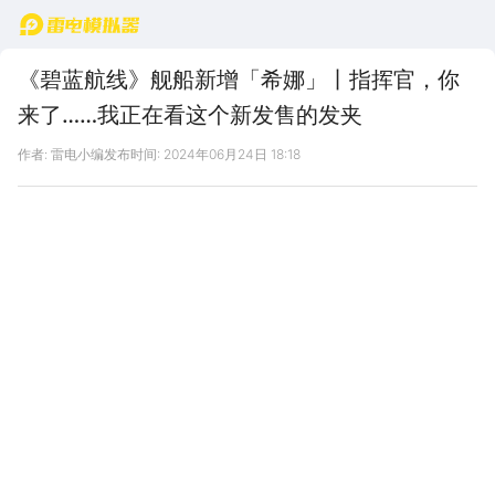
首页
《碧蓝航线》舰船新增「希娜」丨指挥官，你
来了……我正在看这个新发售的发夹
作者: 雷电小编
发布时间: 2024年06月24日 18:18
驱逐舰「希娜」参上！“指挥官，你来了……我正在看这个新发售的
发夹……很可爱对吧？”