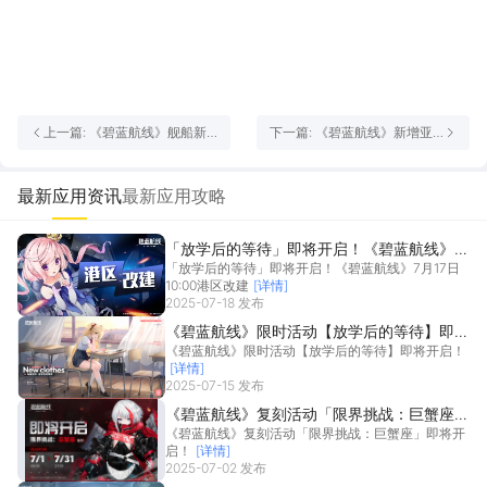
上一篇: 《碧蓝航线》舰船新
下一篇: 《碧蓝航线》新增亚
增「希咪」丨与Dark
尔薇特、优咪伊换装
Requiem的战斗，就交给我
吧！
最新应用资讯
最新应用攻略
「放学后的等待」即将开启！《碧蓝航线》7
「放学后的等待」即将开启！《碧蓝航线》7月17日
月17日10:00港区改建
10:00港区改建
[详情]
2025-07-18 发布
《碧蓝航线》限时活动【放学后的等待】即将
《碧蓝航线》限时活动【放学后的等待】即将开启！
开启！
[详情]
2025-07-15 发布
《碧蓝航线》复刻活动「限界挑战：巨蟹座」
《碧蓝航线》复刻活动「限界挑战：巨蟹座」即将开
即将开启！
启！
[详情]
2025-07-02 发布