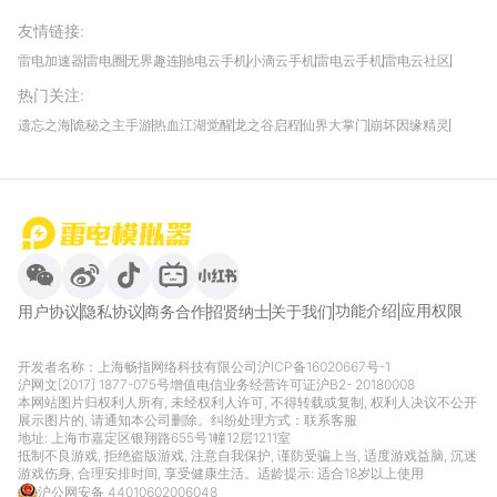
友情链接
:
雷电加速器
雷电圈
无界趣连
驰电云手机
小滴云手机
雷电云手机
雷电云社区
趣氪8
游侠手游
4399游戏资讯
灵宝软件站
不凡游戏网
Gamekee
3G游戏网
热门关注
:
我爱vr网
华军软件园
八门神器
多特软件站
ZOL游戏
玩一玩游戏网
历趣APP下载
特玩游戏网
安卓下载
手游下载
遗忘之海
诡秘之主手游
热血江湖觉醒
龙之谷启程
仙界大掌门
崩坏因缘精灵
饥困荒野
粒粒的小人国
伊莫
白银之城
王者万象棋
望月
最新攻略
首页
微信
微博
抖音
哔哩哔哩
小红书
功能介绍
应用权限
用户协议
隐私协议
商务合作
招贤纳士
关于我们
开发者名称：上海畅指网络科技有限公司
沪ICP备16020667号-1
沪网文[2017] 1877-075号
增值电信业务经营许可证沪B2- 20180008
本网站图片归权利人所有, 未经权利人许可, 不得转载或复制, 权利人决议不公开
展示图片的, 请通知本公司删除。纠纷处理方式：
联系客服
地址: 上海市嘉定区银翔路655号1幢12层1211室
抵制不良游戏, 拒绝盗版游戏, 注意自我保护, 谨防受骗上当, 适度游戏益脑, 沉迷
游戏伤身, 合理安排时间, 享受健康生活。适龄提示: 适合18岁以上使用
沪公网安备 44010602006048