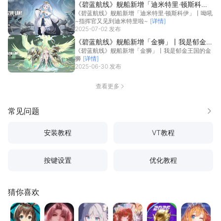
《碧蓝航线》舰船新增「迪米特里·顿斯科
《碧蓝航线》舰船新增「迪米特里·顿斯科伊」丨呦吼
伊」丨呦吼~指挥官又见到迪米特里啦~
~指挥官又见到迪米特里啦~
[详情]
2025-07-02 发布
《碧蓝航线》舰船新增「金狮」丨我是郁金王
《碧蓝航线》舰船新增「金狮」丨我是郁金王国的金
国的金狮
狮
[详情]
2025-06-30 发布
查看更多
常见问题
更多
安装教程
VT教程
按键设置
优化教程
猜你喜欢
明日方舟
无期迷途
蔚蓝档案
龙族：卡塞尔之门
最佳球会
公主连