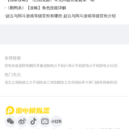
《鹅鸭杀》【攻略】角色技能详解
赵云与阿斗游戏等级官衔有哪些 赵云与阿斗游戏等级官衔介绍
雷电圈APP
下载
雷电模拟器官方手游平台, 下载享海量福利
友情链接
:
雷电加速器
雷电圈
无界趣连
驰电云手机
小滴云手机
雷电云手机
雷电云社区
趣氪8
游侠手游
4399游戏资讯
灵宝软件站
不凡游戏网
Gamekee
3G游戏网
热门关注
:
我爱vr网
华军软件园
八门神器
多特软件站
ZOL游戏
玩一玩游戏网
历趣APP下载
特玩游戏网
安卓下载
手游下载
遗忘之海
诡秘之主手游
热血江湖觉醒
龙之谷启程
仙界大掌门
崩坏因缘精灵
饥困荒野
粒粒的小人国
伊莫
白银之城
王者万象棋
望月
最新攻略
首页
微信
微博
抖音
哔哩哔哩
小红书