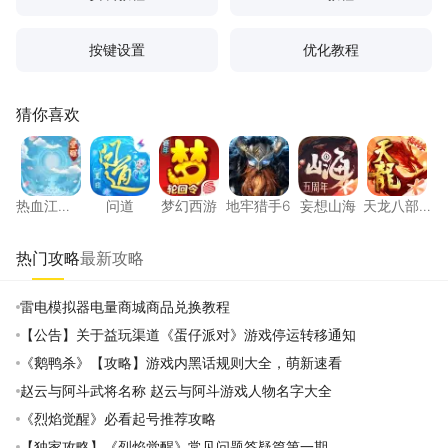
按键设置
优化教程
猜你喜欢
热血江湖：觉醒
问道
梦幻西游
地牢猎手6
妄想山海
天龙八
热血江
问道
梦幻西游
地牢猎手6
妄想山海
天龙八部
湖：觉醒
手游
热门攻略
最新攻略
雷电模拟器电量商城商品兑换教程
【公告】关于益玩渠道《蛋仔派对》游戏停运转移通知
《鹅鸭杀》【攻略】游戏内黑话规则大全，萌新速看
赵云与阿斗武将名称 赵云与阿斗游戏人物名字大全
《烈焰觉醒》必看起号推荐攻略
【独家攻略】《烈焰觉醒》常见问题答疑篇第一期