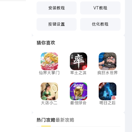
安装教程
VT教程
按键设置
优化教程
猜你喜欢
仙界大掌门
率土之滨
疯狂水世界
仙界大掌门
率土之滨
疯狂水世界
大店小二
最佳球会
明日之后
大店小二
最佳球会
明日之后
热门攻略
最新攻略