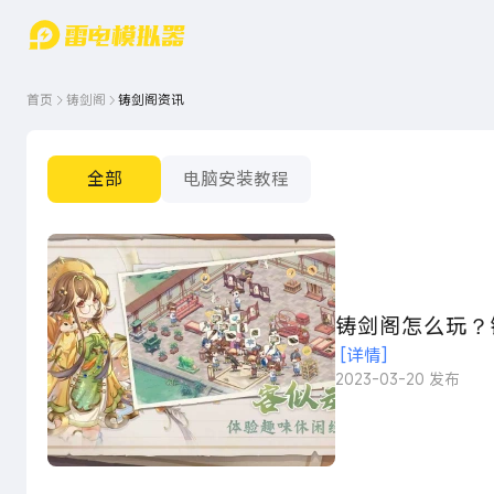
游戏中心
首页
游戏中
雷电圈
首页
铸剑阁
铸剑阁资讯
心
云游戏
游戏资
讯
官方论
坛
全部
电脑安装教程
WIKI
铸剑阁怎么玩？
[详情]
2023-03-20 发布