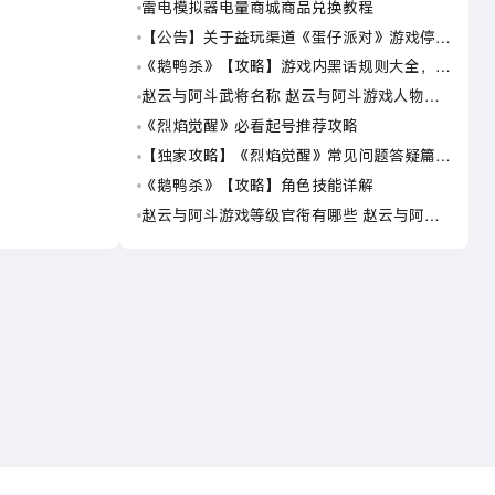
雷电模拟器电量商城商品兑换教程
《寒
【公告】关于益玩渠道《蛋仔派对》游戏停运
《寒
转移通知
《鹅鸭杀》【攻略】游戏内黑话规则大全，萌
《寒
新速看
赵云与阿斗武将名称 赵云与阿斗游戏人物名
《寒
字大全
《烈焰觉醒》必看起号推荐攻略
《破
【独家攻略】《烈焰觉醒》常见问题答疑篇第
热血
一期
10
《鹅鸭杀》【攻略】角色技能详解
《海
赵云与阿斗游戏等级官衔有哪些 赵云与阿斗
《海
游戏等级官衔介绍
点击下载