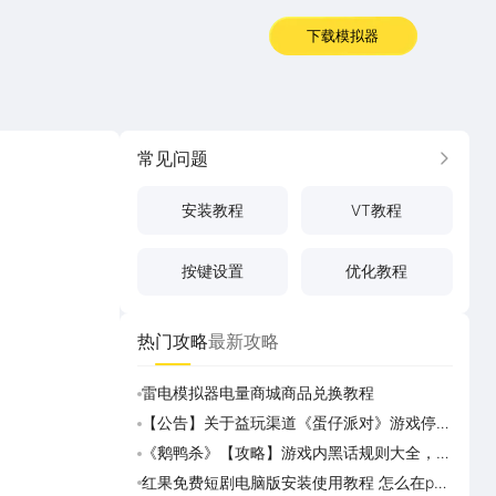
下载模拟器
常见问题
更多
安装教程
VT教程
按键设置
优化教程
热门攻略
最新攻略
雷电模拟器电量商城商品兑换教程
《画狐
【公告】关于益玩渠道《蛋仔派对》游戏停运
《三国
转移通知
活动
《鹅鸭杀》【攻略】游戏内黑话规则大全，萌
美职
新速看
篮奇
红果免费短剧电脑版安装使用教程 怎么在pc
美职