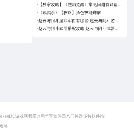
端看红果免费短剧
奇迹
【独家攻略】《烈焰觉醒》常见问题答疑篇第
美职
一期
脑上
《鹅鸭杀》【攻略】角色技能详解
美职
迹梦
赵云与阿斗游戏军衔有哪些 赵云与阿斗游戏
台球
军衔对比
可用
赵云与阿斗武器搭配攻略 赵云与阿斗武器怎
台球
么搭配
预约
点击下载
ekee
3G游戏网
我爱vr网
华军软件园
八门神器
多特软件站
攻略