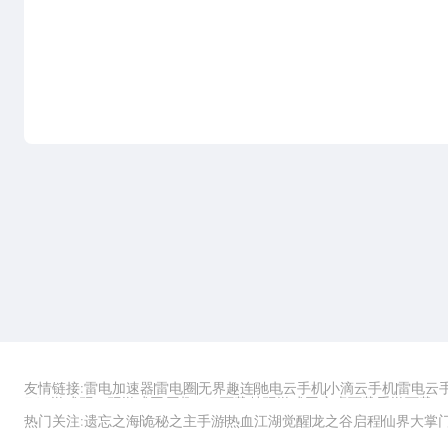
友情链接:
雷电加速器
雷电圈
无界趣连
驰电云手机
小滴云手机
雷电云
ZOL游戏
玩一玩游戏网
历趣APP下载
特玩游戏网
安卓下载
手游下载
热门关注:
遗忘之海
诡秘之主手游
热血江湖觉醒
龙之谷启程
仙界大掌