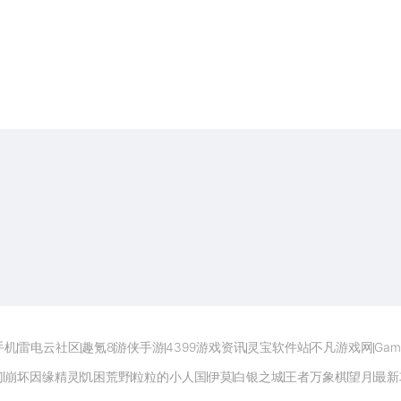
开启电脑玩手游极致体验
手机
雷电云社区
趣氪8
游侠手游
4399游戏资讯
灵宝软件站
不凡游戏网
Gam
门
崩坏因缘精灵
饥困荒野
粒粒的小人国
伊莫
白银之城
王者万象棋
望月
最新