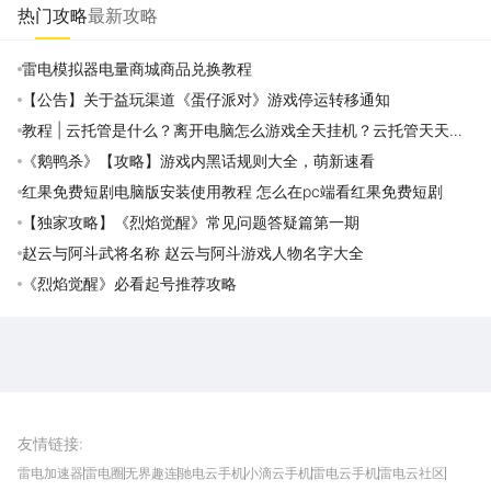
热门攻略
最新攻略
雷电模拟器电量商城商品兑换教程
【公告】关于益玩渠道《蛋仔派对》游戏停运转移通知
教程 | 云托管是什么？离开电脑怎么游戏全天挂机？云托管天天免
费领取攻略
《鹅鸭杀》【攻略】游戏内黑话规则大全，萌新速看
红果免费短剧电脑版安装使用教程 怎么在pc端看红果免费短剧
【独家攻略】《烈焰觉醒》常见问题答疑篇第一期
赵云与阿斗武将名称 赵云与阿斗游戏人物名字大全
《烈焰觉醒》必看起号推荐攻略
雷电圈APP
下载
雷电模拟器官方手游平台, 下载享海量福利
友情链接
:
雷电加速器
雷电圈
无界趣连
驰电云手机
小滴云手机
雷电云手机
雷电云社区
趣氪8
游侠手游
4399游戏资讯
灵宝软件站
不凡游戏网
Gamekee
3G游戏网