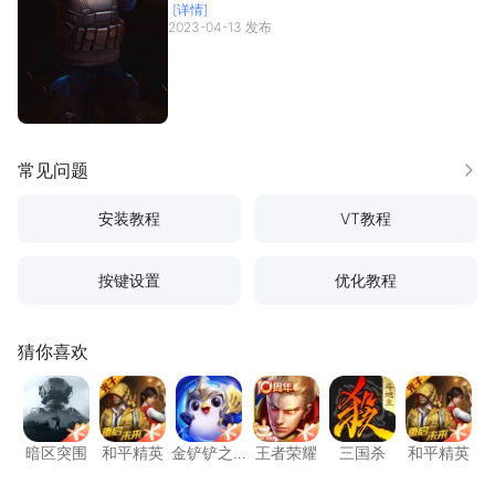
[详情]
吗？如何模拟器上玩代号：特战队？
2023-04-13 发布
常见问题
更多
安装教程
VT教程
按键设置
优化教程
猜你喜欢
暗区突围
和平精英
金铲铲之战
王者荣耀
三国杀
和平精
暗区突围
和平精英
金铲铲之
王者荣耀
三国杀
和平精英
战