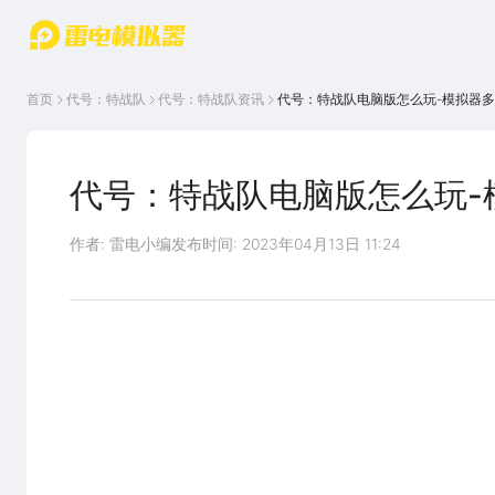
游戏中心
首页
游戏中
雷电圈
首页
代号：特战队
代号：特战队
资讯
代号：特战队电脑版怎么玩-模拟器
心
云游戏
游戏资
讯
官方论
坛
代号：特战队电脑版怎么玩-
WIKI
作者: 雷电小编
发布时间: 2023年04月13日 11:24