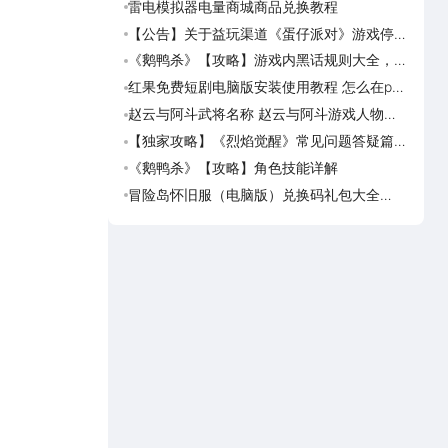
雷电模拟器电量商城商品兑换教程
《斗破
览
【公告】关于益玩渠道《蛋仔派对》游戏停运
《灵妖
转移通知
《鹅鸭杀》【攻略】游戏内黑话规则大全，萌
《灵
新速看
红果免费短剧电脑版安装使用教程 怎么在pc
《真魂
端看红果免费短剧
览
赵云与阿斗武将名称 赵云与阿斗游戏人物名
《勇者
字大全
一览
【独家攻略】《烈焰觉醒》常见问题答疑篇第
海岛
一期
可用
《鹅鸭杀》【攻略】角色技能详解
海岛
预约
冒险岛怀旧服（电脑版）兑换码礼包大全
海岛
2026 冒险岛怀旧服（电脑版）最新可用兑换
岛传
码CDK合集