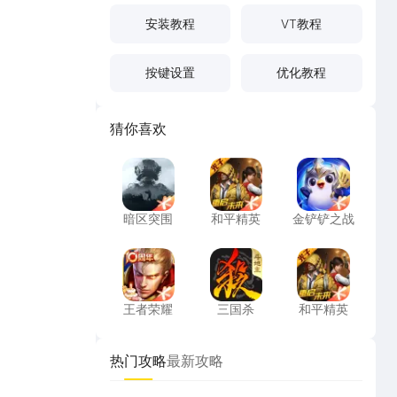
安装教程
VT教程
按键设置
优化教程
猜你喜欢
暗区突围
和平精英
金铲铲之战
暗区突围
和平精英
金铲铲之战
王者荣耀
三国杀
和平精英
王者荣耀
三国杀
和平精英
热门攻略
最新攻略