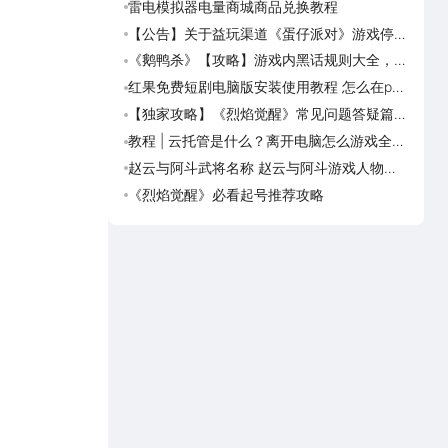
雷电模拟器电量商城商品兑换教程
望月
【公告】关于益玩渠道《蛋仔派对》游戏停运
怪物
转移通知
SS
《鹅鸭杀》【攻略】游戏内黑话规则大全，萌
重返未
新速看
海版
红果免费短剧电脑版安装使用教程 怎么在pc
重返
端看红果免费短剧
1999
【独家攻略】《烈焰觉醒》常见问题答疑篇第
饥困
一期
教程 | 云托管是什么？离开电脑怎么游戏全天
诡秘
挂机？云托管天天免费领取攻略
休迪
赵云与阿斗武将名称 赵云与阿斗游戏人物名
三国
字大全
吕布
《烈焰觉醒》必看起号推荐攻略
追逐
解析