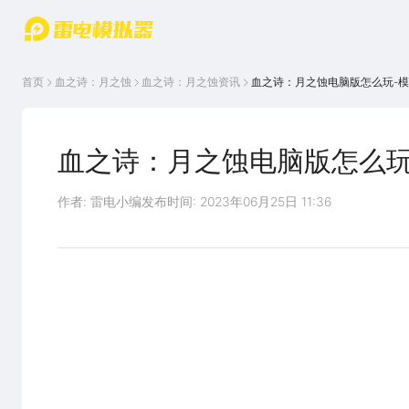
游戏中心
首页
游戏中
雷电圈
首页
血之诗：月之蚀
血之诗：月之蚀
资讯
血之诗：月之蚀电脑版怎么玩-
心
云游戏
游戏资
讯
官方论
坛
血之诗：月之蚀电脑版怎么玩
WIKI
作者: 雷电小编
发布时间: 2023年06月25日 11:36