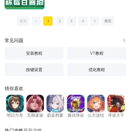
首页
1
2
3
4
尾页
上一页
下一页
常见问题
更多
安装教程
VT教程
按键设置
优化教程
猜你喜欢
明日方舟
无期迷途
蔚蓝档案
最佳球会
公主连结
寻道大
明日方舟
无期迷途
蔚蓝档案
最佳球会
公主连结
寻道大千
热门攻略
最新攻略