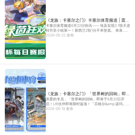
《龙族：卡塞尔之门》卡塞尔体育频道 | 震撼
卡塞尔体育频道6月22日快讯—— 埃及实现3:1惊天逆
逆转！
转升至小组第一！新西兰2轮1分不幸垫底。 恭喜...
2026-06-22 发布
[详情]
《龙族：卡塞尔之门》「世界树的回响」即将
亲爱的专员，「世界树的回响」即将于6月20日开
开启！
启！UR伙伴即将限时返场！「芬格尔&amp;诺玛」即
将...
2026-06-19 发布
[详情]