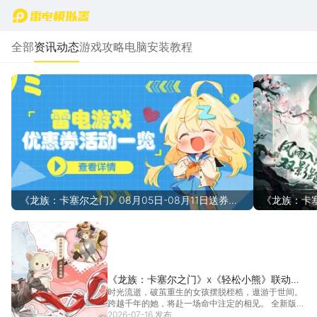
首页
全部
资讯动态
游戏攻略
电脑安装教程
《龙族：卡塞尔之门》08月05日-08月11日送券活
《龙族：卡塞
动一览
雨照双影
《龙族：卡塞尔之门》x《轻松小熊》联动开
时光流逝，破茧重生的女孩摆脱桎梏，遨游于世间。
启，UR汐月神枢绘梨衣登场
跨越千年的她，将赴一场命中注定的相见。 全新版本
「白月...
2026-07-16 发布
[详情]