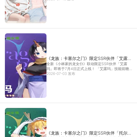
《龙族：卡塞尔之门》限定SSR伙伴「艾露
全新《小林家的龙女仆》联动限定SSR伙伴「艾露
玛」技能前瞻预告
玛」即将于7月4日正式上线！ 「艾露玛」技能前瞻
预告已...
2026-07-03 发布
[详情]
《龙族：卡塞尔之门》限定SSR伙伴「托尔」