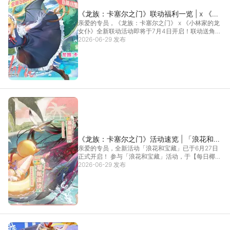
《龙族：卡塞尔之门》联动福利一览 | x 《小
亲爱的专员，《龙族：卡塞尔之门》 x 《小林家的龙
林家的龙女仆》联动福利合集！
女仆》全新联动活动即将于7月4日开启！联动送角
色，...
2026-06-29 发布
[详情]
《龙族：卡塞尔之门》活动速览 | 「浪花和宝
亲爱的专员，全新活动「浪花和宝藏」已于6月27日
藏」活动详情
正式开启！ 参与「浪花和宝藏」活动，于【每日椰
冰】解...
2026-06-29 发布
[详情]