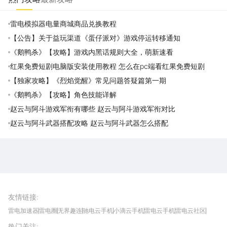
雷电模拟器电量商城商品兑换教程
【公告】关于益玩渠道《蛋仔派对》游戏停运转移通知
《鹅鸭杀》【攻略】游戏内黑话规则大全，萌新速看
红果免费短剧电脑版安装使用教程 怎么在pc端看红果免费短剧
【独家攻略】《烈焰觉醒》常见问题答疑篇第一期
《鹅鸭杀》【攻略】角色技能详解
赵云与阿斗游戏军衔有哪些 赵云与阿斗游戏军衔对比
赵云与阿斗武器搭配攻略 赵云与阿斗武器怎么搭配
雷电圈APP
下载
雷电模拟器官方手游平台, 下载享海量福利
友情链接
:
雷电加速器
雷电圈
无界趣连
驰电云手机
小滴云手机
雷电云手机
雷电云社区
趣氪8
游侠手游
4399游戏资讯
灵宝软件站
不凡游戏网
Gamekee
3G游戏网
热门关注
:
我爱vr网
华军软件园
八门神器
多特软件站
ZOL游戏
玩一玩游戏网
历趣APP下载