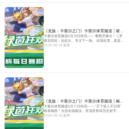
《龙族：卡塞尔之门》卡塞尔体育频道 | 诸神
卡塞尔体育频道6月18日快讯—— 葡萄牙爆冷！ C罗
黄昏？
赛后回应：抬起头，专注下一场。 此情此景，真是
让...
2026-06-18 发布
[详情]
《龙族：卡塞尔之门》卡塞尔体育频道 | 梅西
卡塞尔体育频道6月17日快讯—— “天下谁人不识君”
——世界杯与进球之王！
恭喜梅西！当选全场最佳，登顶世界杯历史射手
王！...
2026-06-18 发布
[详情]