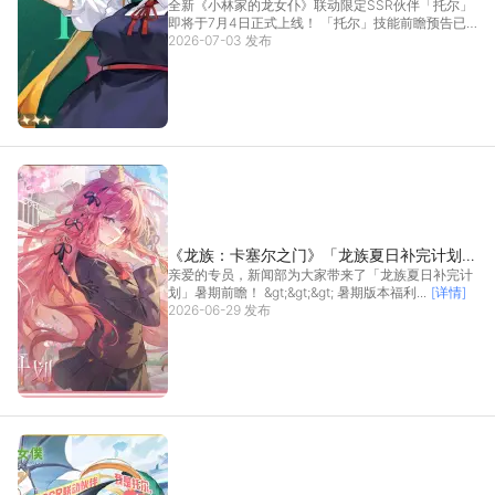
全新《小林家的龙女仆》联动限定SSR伙伴「托尔」
技能前瞻预告
即将于7月4日正式上线！ 「托尔」技能前瞻预告已
送达...
2026-07-03 发布
[详情]
《龙族：卡塞尔之门》「龙族夏日补完计划」
亲爱的专员，新闻部为大家带来了「龙族夏日补完计
暑期前瞻
划」暑期前瞻！ &gt;&gt;&gt; 暑期版本福利...
[详情]
2026-06-29 发布