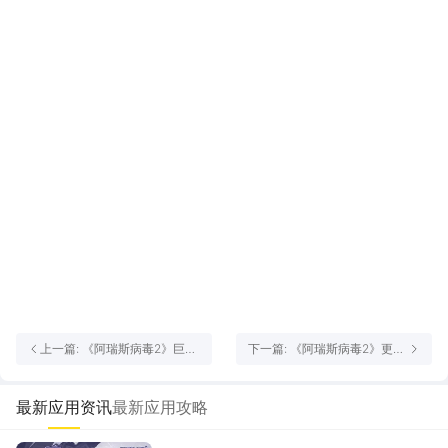
上一篇: 《阿瑞斯病毒2》巨轮
下一篇: 《阿瑞斯病毒2》更新
惊魂日丨第二章剧情恐怖游轮
公告，春节活动来袭！福利每
上线，破解301船只的迷题！
日送不停！
最新应用资讯
最新应用攻略