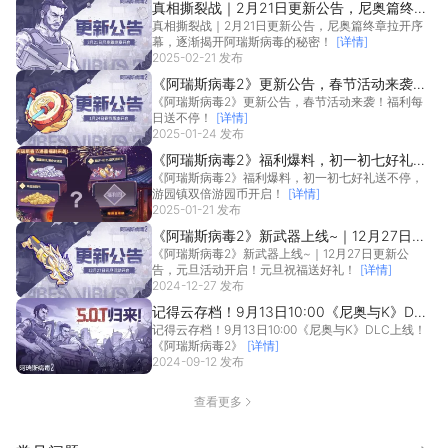
真相撕裂战｜2月21日更新公告，尼奥篇终章
真相撕裂战｜2月21日更新公告，尼奥篇终章拉开序
拉开序幕，逐渐揭开阿瑞斯病毒的秘密！
幕，逐渐揭开阿瑞斯病毒的秘密！
[详情]
2025-02-21 发布
《阿瑞斯病毒2》更新公告，春节活动来袭！
《阿瑞斯病毒2》更新公告，春节活动来袭！福利每
福利每日送不停！
日送不停！
[详情]
2025-01-24 发布
《阿瑞斯病毒2》福利爆料，初一初七好礼送
《阿瑞斯病毒2》福利爆料，初一初七好礼送不停，
不停，游园镇双倍游园币开启！
游园镇双倍游园币开启！
[详情]
2025-01-21 发布
《阿瑞斯病毒2》新武器上线~｜12月27日更
《阿瑞斯病毒2》新武器上线~｜12月27日更新公
新公告，元旦活动开启！元旦祝福送好礼！
告，元旦活动开启！元旦祝福送好礼！
[详情]
2024-12-27 发布
记得云存档！9月13日10:00《尼奥与K》DLC
记得云存档！9月13日10:00《尼奥与K》DLC上线！
上线！《阿瑞斯病毒2》
《阿瑞斯病毒2》
[详情]
2024-09-12 发布
查看更多