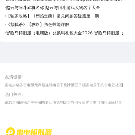
赵云与阿斗武将名称 赵云与阿斗游戏人物名字大全
【独家攻略】《烈焰觉醒》常见问题答疑篇第一期
《鹅鸭杀》【攻略】角色技能详解
冒险岛怀旧服（电脑版）兑换码礼包大全2026 冒险岛怀旧服（电
脑版）最新可用兑换码CDK合集
雷电圈APP
下载
雷电模拟器官方手游平台, 下载享海量福利
友情链接
:
雷电加速器
雷电圈
无界趣连
驰电云手机
小滴云手机
雷电云手机
雷电云社区
趣氪8
游侠手游
4399游戏资讯
灵宝软件站
不凡游戏网
Gamekee
3G游戏网
热门关注
:
我爱vr网
华军软件园
八门神器
多特软件站
ZOL游戏
玩一玩游戏网
历趣APP下载
特玩游戏网
安卓下载
手游下载
遗忘之海
诡秘之主手游
热血江湖觉醒
龙之谷启程
仙界大掌门
崩坏因缘精灵
饥困荒野
粒粒的小人国
伊莫
白银之城
王者万象棋
望月
最新攻略
首页