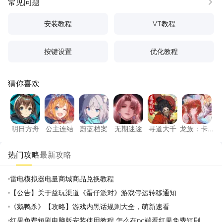
常见问题
更多
安装教程
VT教程
按键设置
优化教程
猜你喜欢
明日方舟
公主连结
蔚蓝档案
无期迷途
寻道大千
龙族：
明日方舟
公主连结
蔚蓝档案
无期迷途
寻道大千
龙族：卡
塞尔之门
热门攻略
最新攻略
雷电模拟器电量商城商品兑换教程
【公告】关于益玩渠道《蛋仔派对》游戏停运转移通知
《鹅鸭杀》【攻略】游戏内黑话规则大全，萌新速看
红果免费短剧电脑版安装使用教程 怎么在pc端看红果免费短剧