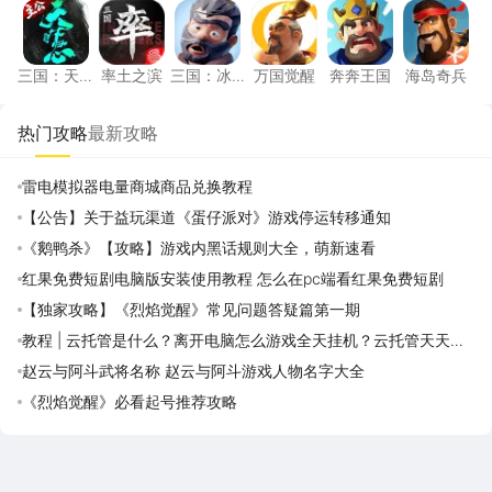
三国：天下归心
率土之滨
三国：冰河时代
万国觉醒
奔奔王国
海岛奇
三国：天
率土之滨
三国：冰
万国觉醒
奔奔王国
海岛奇兵
下归心
河时代
热门攻略
最新攻略
雷电模拟器电量商城商品兑换教程
【公告】关于益玩渠道《蛋仔派对》游戏停运转移通知
《鹅鸭杀》【攻略】游戏内黑话规则大全，萌新速看
红果免费短剧电脑版安装使用教程 怎么在pc端看红果免费短剧
【独家攻略】《烈焰觉醒》常见问题答疑篇第一期
教程 | 云托管是什么？离开电脑怎么游戏全天挂机？云托管天天免
费领取攻略
赵云与阿斗武将名称 赵云与阿斗游戏人物名字大全
《烈焰觉醒》必看起号推荐攻略
雷电圈APP
下载