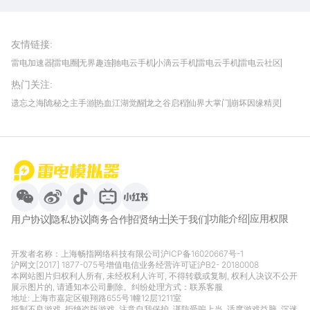
雷电模拟器官方手游平台, 下载享海量福利
友情链接
:
雷电加速器
雷电圈
无界趣连
驰电云手机
小滴云手机
雷电云手机
雷电云社区
趣氪8
游侠手游
4399游戏资讯
灵宝软件站
不凡游戏网
Gamekee
3G游戏网
热门关注
:
我爱vr网
华军软件园
八门神器
多特软件站
ZOL游戏
玩一玩游戏网
历趣APP下载
特玩游戏网
安卓下载
手游下载
遗忘之海
诡秘之主手游
热血江湖觉醒
龙之谷启程
仙界大掌门
崩坏因缘精灵
饥困荒野
粒粒的小人国
伊莫
白银之城
王者万象棋
望月
最新攻略
首页
微信
微博
抖音
哔哩哔哩
小红书
功能介绍
应用权限
用户协议
隐私协议
商务合作
招贤纳士
关于我们
开发者名称：上海畅指网络科技有限公司
沪ICP备16020667号-1
沪网文[2017] 1877-075号
增值电信业务经营许可证沪B2- 20180008
本网站图片归权利人所有, 未经权利人许可, 不得转载或复制, 权利人决议不公开
展示图片的, 请通知本公司删除。纠纷处理方式：
联系客服
地址: 上海市嘉定区银翔路655号1幢12层1211室
抵制不良游戏, 拒绝盗版游戏, 注意自我保护, 谨防受骗上当, 适度游戏益脑, 沉迷