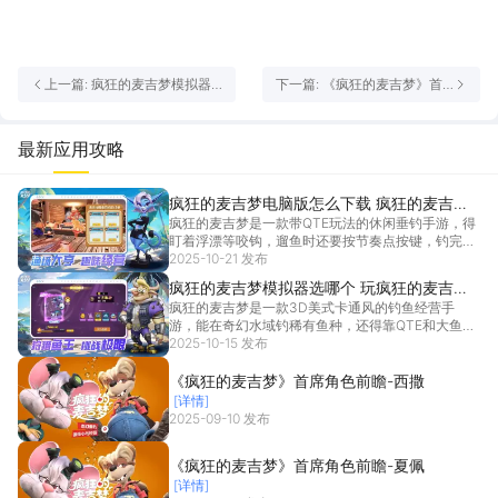
上一篇: 疯狂的麦吉梦模拟器
下一篇: 《疯狂的麦吉梦》首
选哪个 玩疯狂的麦吉梦推荐用
席角色前瞻-夏佩
雷电模拟器
最新应用攻略
疯狂的麦吉梦电脑版怎么下载 疯狂的麦吉梦
疯狂的麦吉梦是一款带QTE玩法的休闲垂钓手游，得
PC版安装教程
盯着浮漂等咬钩，遛鱼时还要按节奏点按键，钓完还
能养渔场。觉得在手机小屏幕上玩得不尽兴的话，可
2025-10-21 发布
以试试疯狂的麦吉梦电脑版。推荐通过雷电模拟器玩
疯狂的麦吉梦模拟器选哪个 玩疯狂的麦吉梦
疯狂的麦吉梦电脑版，可以清晰展示游戏内的鱼漂动
疯狂的麦吉梦是一款3D美式卡通风的钓鱼经营手
推荐用雷电模拟器
静、QT
[详情]
游，能在奇幻水域钓稀有鱼种，还得靠QTE和大鱼拉
扯博弈。想要玩得尽兴，选对疯狂的麦吉梦模拟器很
2025-10-15 发布
重要，它把手机里的渔场场景放大，连鱼鳞的光泽、
钓竿的木纹都看得真切。疯狂的麦吉梦模拟器推荐雷
《疯狂的麦吉梦》首席角色前瞻-西撒
电模拟器，
[详情]
[详情]
2025-09-10 发布
《疯狂的麦吉梦》首席角色前瞻-夏佩
[详情]