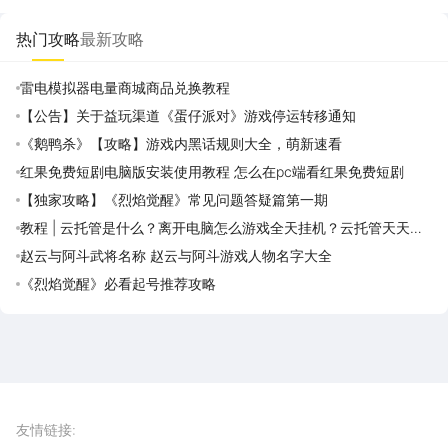
湖：觉醒
门
穹：斗帝
之路
热门攻略
最新攻略
雷电模拟器电量商城商品兑换教程
【公告】关于益玩渠道《蛋仔派对》游戏停运转移通知
《鹅鸭杀》【攻略】游戏内黑话规则大全，萌新速看
红果免费短剧电脑版安装使用教程 怎么在pc端看红果免费短剧
【独家攻略】《烈焰觉醒》常见问题答疑篇第一期
教程 | 云托管是什么？离开电脑怎么游戏全天挂机？云托管天天免
费领取攻略
赵云与阿斗武将名称 赵云与阿斗游戏人物名字大全
《烈焰觉醒》必看起号推荐攻略
雷电圈APP
下载
雷电模拟器官方手游平台, 下载享海量福利
友情链接
: