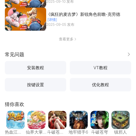
2025-09-10 发布
《疯狂的麦吉梦》新锐角色前瞻-克劳德
[详情]
2025-09-05 发布
查看更多
常见问题
更多
安装教程
VT教程
按键设置
优化教程
猜你喜欢
热血江湖：觉醒
仙界大掌门
斗破苍穹：斗帝之路
地牢猎手6
斗破苍穹
镇邪人
热血江
仙界大掌
斗破苍
地牢猎手6
斗破苍穹
镇邪人