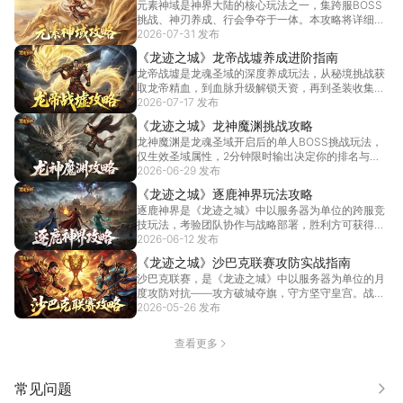
元素神域是神界大陆的核心玩法之一，集跨服BOSS
挑战、神刃养成、行会争夺于一体。本攻略将详细解
析神狱...
2026-07-31 发布
[详情]
《龙迹之城》龙帝战墟养成进阶指南
龙帝战墟是龙魂圣域的深度养成玩法，从秘境挑战获
取龙帝精血，到血脉升级解锁天资，再到圣装收集突
破层数—...
2026-07-17 发布
[详情]
《龙迹之城》龙神魔渊挑战攻略
龙神魔渊是龙魂圣域开启后的单人BOSS挑战玩法，
仅生效圣域属性，2分钟限时输出决定你的排名与奖
励。了...
2026-06-29 发布
[详情]
《龙迹之城》逐鹿神界玩法攻略
逐鹿神界是《龙迹之城》中以服务器为单位的跨服竞
技玩法，考验团队协作与战略部署，胜利方可获得丰
厚积分奖...
2026-06-12 发布
[详情]
《龙迹之城》沙巴克联赛攻防实战指南
沙巴克联赛，是《龙迹之城》中以服务器为单位的月
度攻防对抗——攻方破城夺旗，守方坚守皇宫。战旗
Buff...
2026-05-26 发布
[详情]
查看更多
常见问题
更多