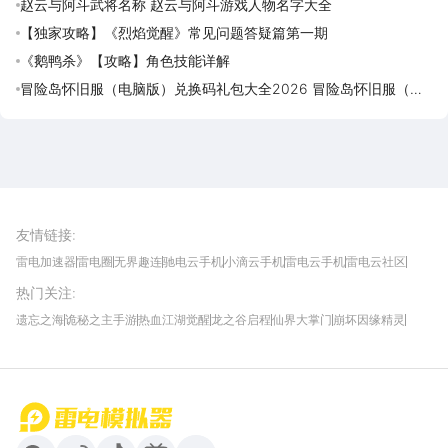
赵云与阿斗武将名称 赵云与阿斗游戏人物名字大全
【独家攻略】《烈焰觉醒》常见问题答疑篇第一期
《鹅鸭杀》【攻略】角色技能详解
冒险岛怀旧服（电脑版）兑换码礼包大全2026 冒险岛怀旧服（电
脑版）最新可用兑换码CDK合集
雷电圈APP
下载
雷电模拟器官方手游平台, 下载享海量福利
友情链接
:
雷电加速器
雷电圈
无界趣连
驰电云手机
小滴云手机
雷电云手机
雷电云社区
趣氪8
游侠手游
4399游戏资讯
灵宝软件站
不凡游戏网
Gamekee
3G游戏网
热门关注
:
我爱vr网
华军软件园
八门神器
多特软件站
ZOL游戏
玩一玩游戏网
历趣APP下载
特玩游戏网
安卓下载
手游下载
遗忘之海
诡秘之主手游
热血江湖觉醒
龙之谷启程
仙界大掌门
崩坏因缘精灵
饥困荒野
粒粒的小人国
伊莫
白银之城
王者万象棋
望月
最新攻略
首页
微信
微博
抖音
哔哩哔哩
小红书