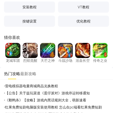
安装教程
VT教程
按键设置
优化教程
猜你喜欢
龙城军团
烈焰觉醒
天芒之神
斗战沙场
浴血长空
传奇之
龙城军团
烈焰觉醒
天芒之神
斗战沙场
浴血长空
传奇之业
热门攻略
最新攻略
雷电模拟器电量商城商品兑换教程
【公告】关于益玩渠道《蛋仔派对》游戏停运转移通知
《鹅鸭杀》【攻略】游戏内黑话规则大全，萌新速看
红果免费短剧电脑版安装使用教程 怎么在pc端看红果免费短剧