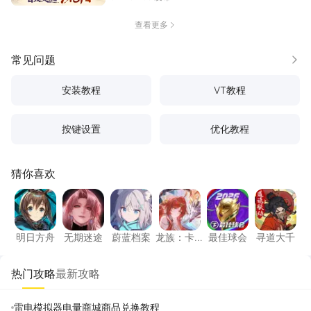
查看更多
常见问题
更多
安装教程
VT教程
按键设置
优化教程
猜你喜欢
明日方舟
无期迷途
蔚蓝档案
龙族：卡塞尔之门
最佳球会
寻道大
明日方舟
无期迷途
蔚蓝档案
龙族：卡
最佳球会
寻道大千
塞尔之门
热门攻略
最新攻略
雷电模拟器电量商城商品兑换教程