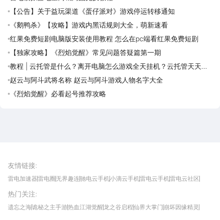
【公告】关于益玩渠道《蛋仔派对》游戏停运转移通知
《鹅鸭杀》【攻略】游戏内黑话规则大全，萌新速看
红果免费短剧电脑版安装使用教程 怎么在pc端看红果免费短剧
【独家攻略】《烈焰觉醒》常见问题答疑篇第一期
教程 | 云托管是什么？离开电脑怎么游戏全天挂机？云托管天天免
费领取攻略
赵云与阿斗武将名称 赵云与阿斗游戏人物名字大全
《烈焰觉醒》必看起号推荐攻略
雷电圈APP
下载
雷电模拟器官方手游平台, 下载享海量福利
友情链接
:
雷电加速器
雷电圈
无界趣连
驰电云手机
小滴云手机
雷电云手机
雷电云社区
趣氪8
游侠手游
4399游戏资讯
灵宝软件站
不凡游戏网
Gamekee
3G游戏网
热门关注
:
我爱vr网
华军软件园
八门神器
多特软件站
ZOL游戏
玩一玩游戏网
历趣APP下载
特玩游戏网
安卓下载
手游下载
遗忘之海
诡秘之主手游
热血江湖觉醒
龙之谷启程
仙界大掌门
崩坏因缘精灵
饥困荒野
粒粒的小人国
伊莫
白银之城
王者万象棋
望月
最新攻略