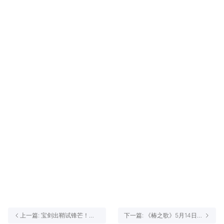
上一篇: 宝剑出鞘试锋芒！
下一篇: 《椿之歌》5月14日计
《椿之歌》定档7月31日首发
费删档测试公告