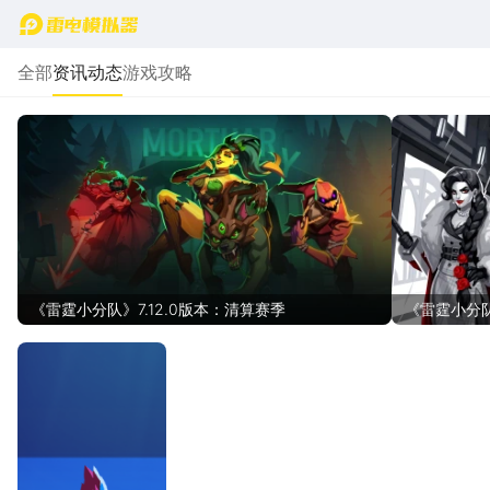
首页
全部
资讯动态
游戏攻略
《雷霆小分队》7.12.0版本：清算赛季
《雷霆小分队