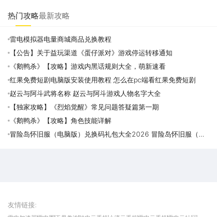
热门攻略
最新攻略
雷电模拟器电量商城商品兑换教程
【公告】关于益玩渠道《蛋仔派对》游戏停运转移通知
《鹅鸭杀》【攻略】游戏内黑话规则大全，萌新速看
红果免费短剧电脑版安装使用教程 怎么在pc端看红果免费短剧
赵云与阿斗武将名称 赵云与阿斗游戏人物名字大全
【独家攻略】《烈焰觉醒》常见问题答疑篇第一期
《鹅鸭杀》【攻略】角色技能详解
冒险岛怀旧服（电脑版）兑换码礼包大全2026 冒险岛怀旧服（电
脑版）最新可用兑换码CDK合集
雷电圈APP
下载
雷电模拟器官方手游平台, 下载享海量福利
友情链接
: