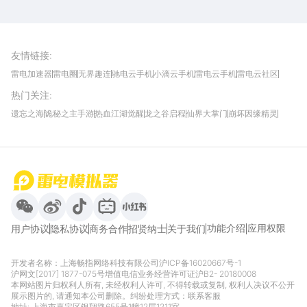
雷电圈APP
下载
雷电模拟器官方手游平台, 下载享海量福利
友情链接
:
雷电加速器
雷电圈
无界趣连
驰电云手机
小滴云手机
雷电云手机
雷电云社区
趣氪8
游侠手游
4399游戏资讯
灵宝软件站
不凡游戏网
Gamekee
3G游戏网
热门关注
:
我爱vr网
华军软件园
八门神器
多特软件站
ZOL游戏
玩一玩游戏网
历趣APP下载
特玩游戏网
安卓下载
手游下载
遗忘之海
诡秘之主手游
热血江湖觉醒
龙之谷启程
仙界大掌门
崩坏因缘精灵
饥困荒野
粒粒的小人国
伊莫
白银之城
王者万象棋
望月
最新攻略
首页
微信
微博
抖音
哔哩哔哩
小红书
功能介绍
应用权限
用户协议
隐私协议
商务合作
招贤纳士
关于我们
开发者名称：上海畅指网络科技有限公司
沪ICP备16020667号-1
沪网文[2017] 1877-075号
增值电信业务经营许可证沪B2- 20180008
本网站图片归权利人所有, 未经权利人许可, 不得转载或复制, 权利人决议不公开
展示图片的, 请通知本公司删除。纠纷处理方式：
联系客服
地址: 上海市嘉定区银翔路655号1幢12层1211室