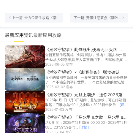
上一篇: 全方位新手攻略《潮
下一篇: 开服注意要点《潮汐
汐守望者》
守望者》
最新应用资讯
最新应用攻略
《潮汐守望者》此剑既出,便再无回头路，全
全新五星传说英雄「剑君·顾缺」登场！ 顾缺,神州孤
新五星传说英雄「剑君·顾缺」登场！
子,幼承乡邻恩养,后拜入素雪魄门下。 天赋冠绝,却...
2026-06-05 发布
[详情]
《潮汐守望者》×《刺客信条》 联动确认
泰亚的魔潮在高峰时，一股突如其来的力量意外撕裂
了一个不稳定的平行世界。 一个仿若镜像的领域随之
出现—...
2026-03-02 发布
[详情]
《潮汐守望者》元旦上潮汐，送你2026第一
2026年1月1日-1月3日期间，登陆游戏，可在邮箱领
个十连抽！（内含兑换码）
取远古召唤水晶*10！兑换码：2026新年快乐...
[详
情]
2026-01-03 发布
《潮汐守望者》「马尔里克之助」马尔里克
活动时间：2025年12月05日 00:00:00 - 2025年12月
(new)&英灵自选丨限时召唤概率提升
08日 23:59:59参与...
[详情]
2025-12-04 发布