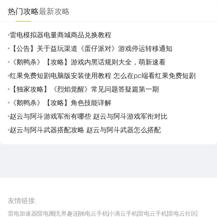
热门攻略
最新攻略
雷电模拟器电量商城商品兑换教程
【公告】关于益玩渠道《蛋仔派对》游戏停运转移通知
《鹅鸭杀》【攻略】游戏内黑话规则大全，萌新速看
红果免费短剧电脑版安装使用教程 怎么在pc端看红果免费短剧
【独家攻略】《烈焰觉醒》常见问题答疑篇第一期
《鹅鸭杀》【攻略】角色技能详解
赵云与阿斗游戏军衔有哪些 赵云与阿斗游戏军衔对比
赵云与阿斗武器搭配攻略 赵云与阿斗武器怎么搭配
雷电圈APP
下载
雷电模拟器官方手游平台, 下载享海量福利
友情链接
:
雷电加速器
雷电圈
无界趣连
驰电云手机
小滴云手机
雷电云手机
雷电云社区