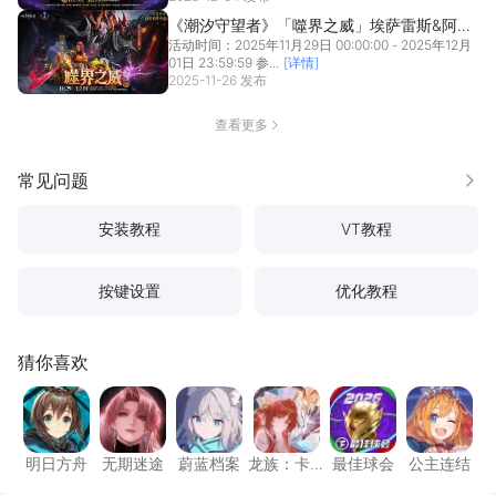
《潮汐守望者》「噬界之威」埃萨雷斯&阿尔
活动时间：2025年11月29日 00:00:00 - 2025年12月
代垭丨限时召唤概率提升
01日 23:59:59 参...
[详情]
2025-11-26 发布
查看更多
常见问题
更多
安装教程
VT教程
按键设置
优化教程
猜你喜欢
明日方舟
无期迷途
蔚蓝档案
龙族：卡塞尔之门
最佳球会
公主连
明日方舟
无期迷途
蔚蓝档案
龙族：卡
最佳球会
公主连结
塞尔之门