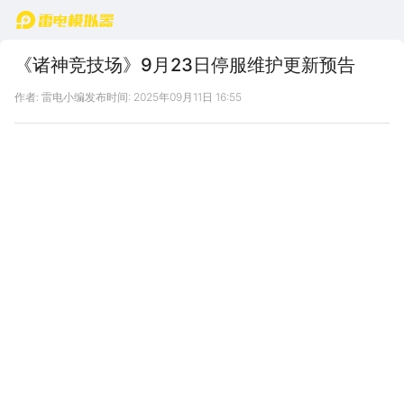
首页
《诸神竞技场》9月23日停服维护更新预告
作者: 雷电小编
发布时间: 2025年09月11日 16:55
9月23日进行
重
大版本更新
神灵原有属性值将被移除，新增「神
力值」作为
核心资源
！