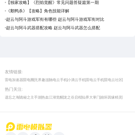
【独家攻略】《烈焰觉醒》常见问题答疑篇第一期
《鹅鸭杀》【攻略】角色技能详解
赵云与阿斗游戏军衔有哪些 赵云与阿斗游戏军衔对比
赵云与阿斗武器搭配攻略 赵云与阿斗武器怎么搭配
雷电圈APP
下载
雷电模拟器官方手游平台, 下载享海量福利
友情链接
:
雷电加速器
雷电圈
无界趣连
驰电云手机
小滴云手机
雷电云手机
雷电云社区
趣氪8
游侠手游
4399游戏资讯
灵宝软件站
不凡游戏网
Gamekee
3G游戏网
热门关注
:
我爱vr网
华军软件园
八门神器
多特软件站
ZOL游戏
玩一玩游戏网
历趣APP下载
特玩游戏网
安卓下载
手游下载
遗忘之海
诡秘之主手游
热血江湖觉醒
龙之谷启程
仙界大掌门
崩坏因缘精灵
饥困荒野
粒粒的小人国
伊莫
白银之城
王者万象棋
望月
最新攻略
首页
微信
微博
抖音
哔哩哔哩
小红书