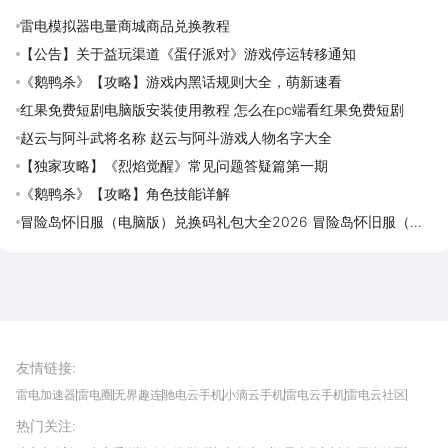
雷电模拟器电量商城商品兑换教程
【公告】关于益玩渠道《蛋仔派对》游戏停运转移通知
《鹅鸭杀》【攻略】游戏内黑话规则大全，萌新速看
红果免费短剧电脑版安装使用教程 怎么在pc端看红果免费短剧
赵云与阿斗武将名称 赵云与阿斗游戏人物名字大全
【独家攻略】《烈焰觉醒》常见问题答疑篇第一期
《鹅鸭杀》【攻略】角色技能详解
冒险岛怀旧服（电脑版）兑换码礼包大全2026 冒险岛怀旧服（电
脑版）最新可用兑换码CDK合集
雷电圈APP
下载
雷电模拟器官方手游平台, 下载享海量福利
友情链接
:
雷电加速器
雷电圈
无界趣连
驰电云手机
小滴云手机
雷电云手机
雷电云社区
趣氪8
游侠手游
4399游戏资讯
灵宝软件站
不凡游戏网
Gamekee
3G游戏网
热门关注
:
我爱vr网
华军软件园
八门神器
多特软件站
ZOL游戏
玩一玩游戏网
历趣APP下载
特玩游戏网
安卓下载
手游下载