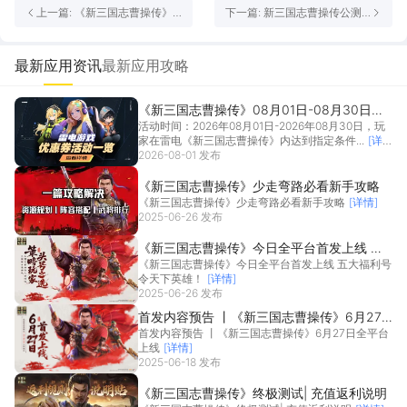
上一篇: 《新三国志曹操传》
下一篇: 新三国志曹操传公测
08月01日-08月30日送券活动
时间介绍 新三国志曹操传首发
一览
时间在什么时候
最新应用资讯
最新应用攻略
《新三国志曹操传》08月01日-08月30日送
活动时间：2026年08月01日-2026年08月30日，玩
券活动一览
家在雷电《新三国志曹操传》内达到指定条件...
[详
情]
2026-08-01 发布
《新三国志曹操传》少走弯路必看新手攻略
《新三国志曹操传》少走弯路必看新手攻略
[详情]
2025-06-26 发布
《新三国志曹操传》今日全平台首发上线 五
《新三国志曹操传》今日全平台首发上线 五大福利号
大福利号令天下英雄！
令天下英雄！
[详情]
2025-06-26 发布
首发内容预告 丨《新三国志曹操传》6月27
首发内容预告 丨《新三国志曹操传》6月27日全平台
日全平台上线
上线
[详情]
2025-06-18 发布
《新三国志曹操传》终极测试| 充值返利说明