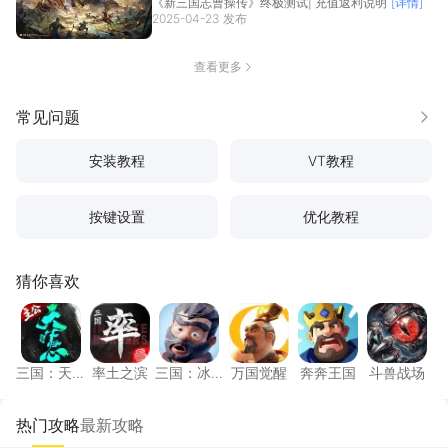
《新三国志曹操传》终极测试| 充值返利说明
[详情]
2025-04-23 发布
查看更多
常见问题
更多
安装教程
VT教程
按键设置
优化教程
猜你喜欢
三国：天下归心
率土之滨
三国：冰河时代
万国觉醒
奔奔王国
斗兽战
三国：天
率土之滨
三国：冰
万国觉醒
奔奔王国
斗兽战场
下归心
河时代
热门攻略
最新攻略