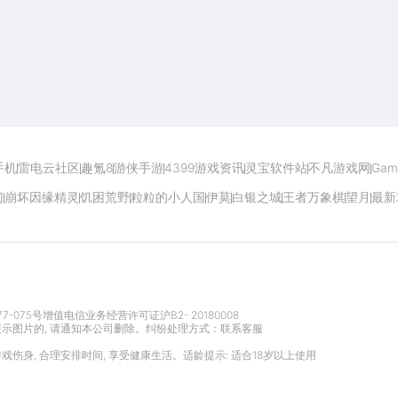
开启电脑玩手游极致体验
手机
雷电云社区
趣氪8
游侠手游
4399游戏资讯
灵宝软件站
不凡游戏网
Gam
门
崩坏因缘精灵
饥困荒野
粒粒的小人国
伊莫
白银之城
王者万象棋
望月
最新
77-075号
增值电信业务经营许可证沪B2- 20180008
展示图片的, 请通知本公司删除。纠纷处理方式：
联系客服
游戏伤身, 合理安排时间, 享受健康生活。适龄提示: 适合18岁以上使用