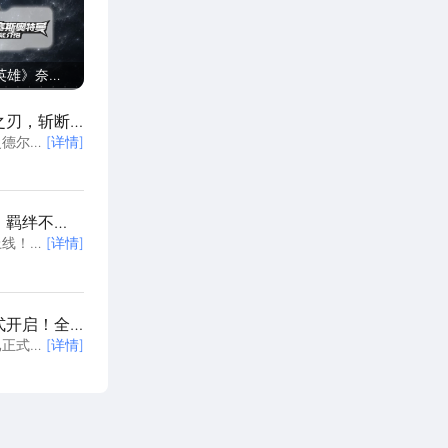
英雄》奈克
态技能介
之刃，斩断
曼德尔塔
[详情]
，羁绊不
上线！
[详情]
式开启！全
已正式上
[详情]