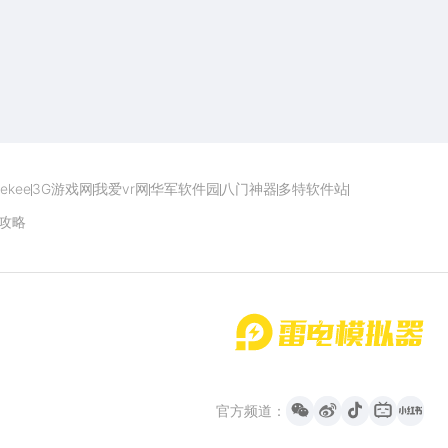
点击下载
ekee
3G游戏网
我爱vr网
华军软件园
八门神器
多特软件站
攻略
首页
微信
微博
抖音
哔哩哔哩
小红书
官方频道：