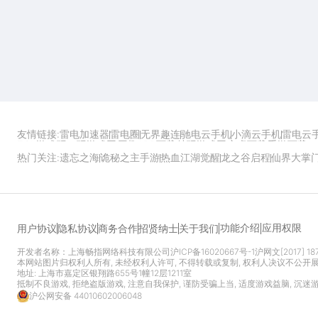
友情链接:
雷电加速器
雷电圈
无界趣连
驰电云手机
小滴云手机
雷电云
ZOL游戏
玩一玩游戏网
历趣APP下载
特玩游戏网
安卓下载
手游下载
热门关注:
遗忘之海
诡秘之主手游
热血江湖觉醒
龙之谷启程
仙界大掌
功能介绍
应用权限
用户协议
隐私协议
商务合作
招贤纳士
关于我们
开发者名称：上海畅指网络科技有限公司
沪ICP备16020667号-1
沪网文[2017] 18
本网站图片归权利人所有, 未经权利人许可, 不得转载或复制, 权利人决议不公开
地址: 上海市嘉定区银翔路655号1幢12层1211室
抵制不良游戏, 拒绝盗版游戏, 注意自我保护, 谨防受骗上当, 适度游戏益脑, 沉迷
沪公网安备 44010602006048