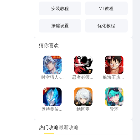
安装教程
VT教程
按键设置
优化教程
猜你喜欢
时空猎人·觉醒
忍者必须死3
航海王热血
时空猎人·
忍者必须死
航海王热血
觉醒
3
航线
奥特曼传奇英雄2
绝区零
异环
奥特曼传奇
绝区零
异环
英雄2
热门攻略
最新攻略