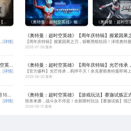
【周
《奥特曼：超时空英雄》银河
《奥特曼：超时空
拉！7
奥特曼斯特利姆形态技能介
赛斯奥特曼幼年形
《奥特曼：超时空英雄》【周年庆特辑】握紧因果
绍！
绍！
[详情]
【周年庆特辑】握紧因果之刃，斩断黑暗轮回！泽塔奥特
黑暗轮回！泽塔奥特曼德尔塔天爪即将上线！
天爪即将上线！ 队员们请注意，奥奥队长带来...
2026-07-09 发布
空英
《奥特曼：超时空英雄》【周年庆特辑】光芒传承
开
[详情]
【官方爆料】光芒传承，羁绊不灭！奈克赛斯奥特曼即将
灭！奈克赛斯奥特曼即将上线！
队员们请注意，奥奥队长带来最新消息！他是继...
2026-06-30 发布
16日
《奥特曼：超时空英雄》【游戏玩法】赛迦试炼正
[详情]
怪兽来袭，战斗永不停息！全新限时玩法【赛迦试炼】现
新玩法上线，180秒极限挑战！
线！ 在这里，没有复杂的机制，没有繁琐的目...
2026-06-15 发布