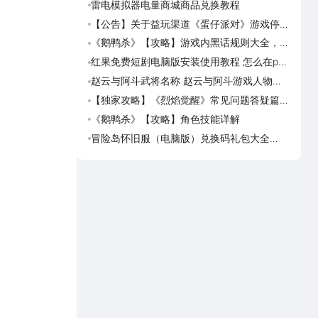
雷电模拟器电量商城商品兑换教程
三国
下配
【公告】关于益玩渠道《蛋仔派对》游戏停运
三国
转移通知
伍搭
《鹅鸭杀》【攻略】游戏内黑话规则大全，萌
崩坏
新速看
娜滋
红果免费短剧电脑版安装使用教程 怎么在pc
奥星
端看红果免费短剧
赵云与阿斗武将名称 赵云与阿斗游戏人物名
奥星
字大全
【独家攻略】《烈焰觉醒》常见问题答疑篇第
奥星
一期
《鹅鸭杀》【攻略】角色技能详解
诡秘
决规
冒险岛怀旧服（电脑版）兑换码礼包大全
诡秘
2026 冒险岛怀旧服（电脑版）最新可用兑换
印物
码CDK合集