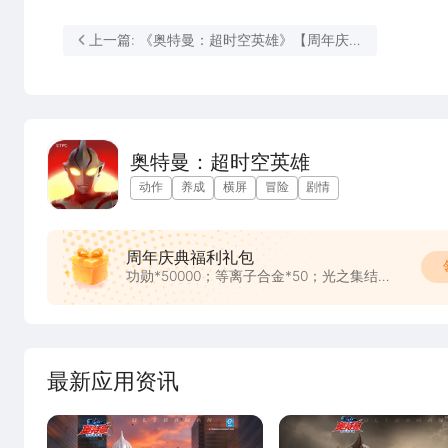
上一篇: 《奥特曼：超时空英雄》【周年庆特
辑】周年狂欢盛典7月16日即将开启！
奥特曼：超时空英雄
动作
养成
横屏
冒险
剧情
周年庆典福利礼包
功勋*50000；等离子合金*50；光之集结券
*1
最新应用资讯