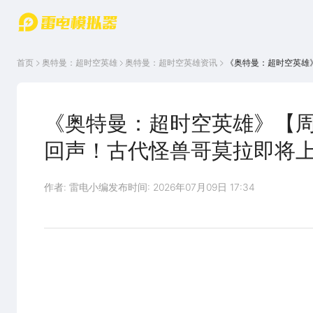
游戏中心
首页
游戏中
雷电圈
首页
奥特曼：超时空英雄
奥特曼：超时空英雄
资讯
《奥特曼：超时空英雄
心
云游戏
游戏资
讯
官方论
坛
《奥特曼：超时空英雄》【
WIKI
回声！古代怪兽哥莫拉即将
作者: 雷电小编
发布时间: 2026年07月09日 17:34