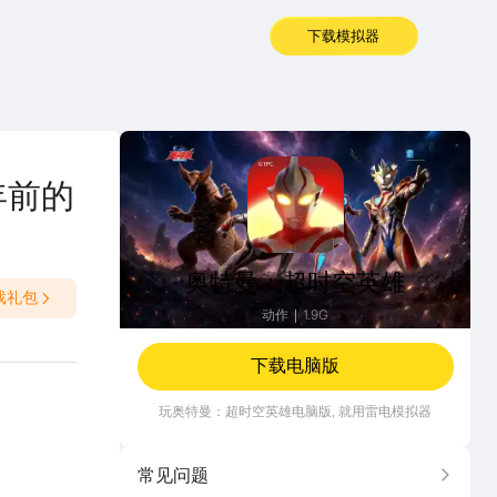
下载模拟器
奥特曼：超时空英雄
年前的
奥特曼：超时空英雄
戏礼包
动作
1.9G
下载电脑版
玩
奥特曼：超时空英雄
电脑版, 就用雷电模拟器
常见问题
更多