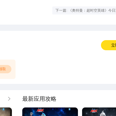
下一篇: 《奥特曼：超时空英雄》今
新
立
领取
最新应用攻略
更多