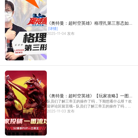
《奥特曼：超时空英雄》格理扎第三形态如何
[详情]
通关？来看看光哥怎么说
2025-11-04 发布
《奥特曼：超时空英雄》【玩家攻略】一图驾
队员们了解三帝王的操作了吗，下期想看什么呀？欢
驭三帝王！PVP向教学大公开！
迎评论区留言哦~ 队员们了解三帝王的操作了吗，下
期想看...
2025-11-03 发布
[详情]