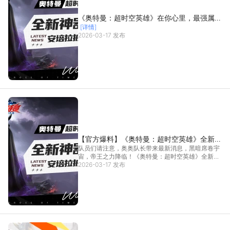
《奥特曼：超时空英雄》在你心里，最强属性
[详情]
究竟是哪一个？亮出你的答案！
2026-03-17 发布
【官方爆料】《奥特曼：超时空英雄》全新神
队员们请注意，奥奥队长带来最新消息，黑暗席卷宇
器“安培拉披风”即将上线
宙，帝王之力降临！《奥特曼：超时空英雄》全新神
器安培拉...
2026-03-17 发布
[详情]