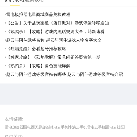
雷电模拟器电量商城商品兑换教程
【公告】关于益玩渠道《蛋仔派对》游戏停运转移通知
《鹅鸭杀》【攻略】游戏内黑话规则大全，萌新速看
赵云与阿斗武将名称 赵云与阿斗游戏人物名字大全
《烈焰觉醒》必看起号推荐攻略
【独家攻略】《烈焰觉醒》常见问题答疑篇第一期
《鹅鸭杀》【攻略】角色技能详解
赵云与阿斗游戏等级官衔有哪些 赵云与阿斗游戏等级官衔介绍
雷电圈APP
下载
雷电模拟器官方手游平台, 下载享海量福利
友情链接
:
雷电加速器
雷电圈
无界趣连
驰电云手机
小滴云手机
雷电云手机
雷电云社区
趣氪8
游侠手游
4399游戏资讯
灵宝软件站
不凡游戏网
Gamekee
3G游戏网
热门关注
:
我爱vr网
华军软件园
八门神器
多特软件站
ZOL游戏
玩一玩游戏网
历趣APP下载