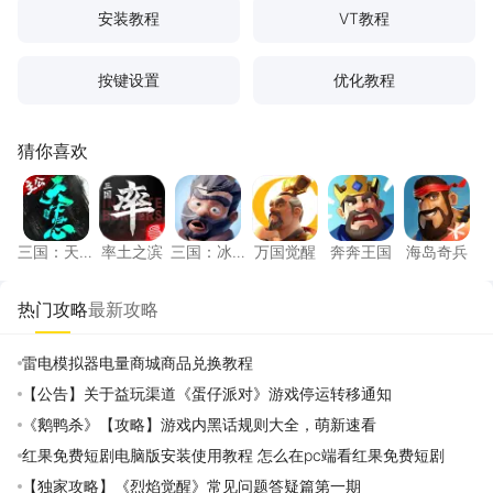
安装教程
VT教程
按键设置
优化教程
猜你喜欢
三国：天下归心
率土之滨
三国：冰河时代
万国觉醒
奔奔王国
海岛奇
三国：天
率土之滨
三国：冰
万国觉醒
奔奔王国
海岛奇兵
下归心
河时代
热门攻略
最新攻略
雷电模拟器电量商城商品兑换教程
【公告】关于益玩渠道《蛋仔派对》游戏停运转移通知
《鹅鸭杀》【攻略】游戏内黑话规则大全，萌新速看
红果免费短剧电脑版安装使用教程 怎么在pc端看红果免费短剧
【独家攻略】《烈焰觉醒》常见问题答疑篇第一期