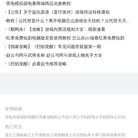
雷电模拟器电量商城商品兑换教程
【公告】关于益玩渠道《蛋仔派对》游戏停运转移通知
教程 | 云托管是什么？离开电脑怎么游戏全天挂机？云托管天天免
费领取攻略
《鹅鸭杀》【攻略】游戏内黑话规则大全，萌新速看
红果免费短剧电脑版安装使用教程 怎么在pc端看红果免费短剧
【独家攻略】《烈焰觉醒》常见问题答疑篇第一期
赵云与阿斗武将名称 赵云与阿斗游戏人物名字大全
《烈焰觉醒》必看起号推荐攻略
雷电圈APP
下载
雷电模拟器官方手游平台, 下载享海量福利
友情链接
:
雷电加速器
雷电圈
无界趣连
驰电云手机
小滴云手机
雷电云手机
雷电云社区
趣氪8
游侠手游
4399游戏资讯
灵宝软件站
不凡游戏网
Gamekee
3G游戏网
热门关注
:
我爱vr网
华军软件园
八门神器
多特软件站
ZOL游戏
玩一玩游戏网
历趣APP下载
特玩游戏网
安卓下载
手游下载
遗忘之海
诡秘之主手游
热血江湖觉醒
龙之谷启程
仙界大掌门
崩坏因缘精灵