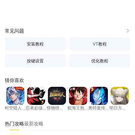
常见问题
更多
安装教程
VT教程
按键设置
优化教程
猜你喜欢
时空猎人·觉醒
忍者必须死3
怪物猎人：旅人
航海王热血航线
奥特曼传奇英雄
明日方
时空猎人·
忍者必须
怪物猎
航海王热
奥特曼传
明日方
觉醒
死3
人：旅人
血航线
奇英雄2
舟：终末
地
热门攻略
最新攻略