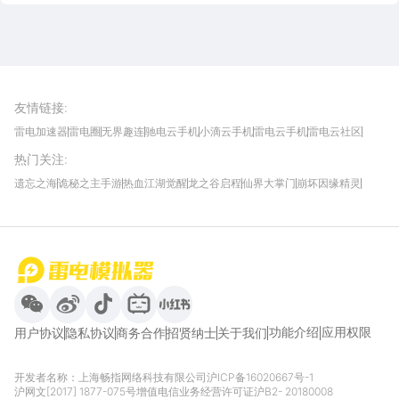
雷电圈APP
下载
雷电模拟器官方手游平台, 下载享海量福利
友情链接
:
雷电加速器
雷电圈
无界趣连
驰电云手机
小滴云手机
雷电云手机
雷电云社区
趣氪8
游侠手游
4399游戏资讯
灵宝软件站
不凡游戏网
Gamekee
3G游戏网
热门关注
:
我爱vr网
华军软件园
八门神器
多特软件站
ZOL游戏
玩一玩游戏网
历趣APP下载
特玩游戏网
安卓下载
手游下载
遗忘之海
诡秘之主手游
热血江湖觉醒
龙之谷启程
仙界大掌门
崩坏因缘精灵
饥困荒野
粒粒的小人国
伊莫
白银之城
王者万象棋
望月
最新攻略
首页
微信
微博
抖音
哔哩哔哩
小红书
功能介绍
应用权限
用户协议
隐私协议
商务合作
招贤纳士
关于我们
开发者名称：上海畅指网络科技有限公司
沪ICP备16020667号-1
沪网文[2017] 1877-075号
增值电信业务经营许可证沪B2- 20180008