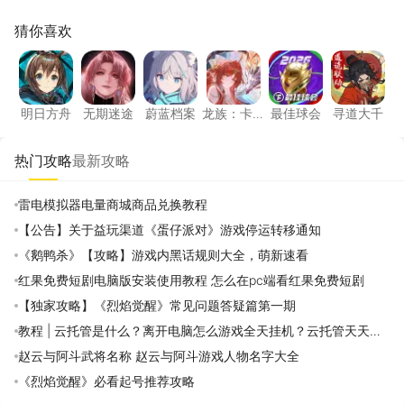
猜你喜欢
明日方舟
无期迷途
蔚蓝档案
龙族：卡塞尔之门
最佳球会
寻道大
明日方舟
无期迷途
蔚蓝档案
龙族：卡
最佳球会
寻道大千
塞尔之门
热门攻略
最新攻略
雷电模拟器电量商城商品兑换教程
【公告】关于益玩渠道《蛋仔派对》游戏停运转移通知
《鹅鸭杀》【攻略】游戏内黑话规则大全，萌新速看
红果免费短剧电脑版安装使用教程 怎么在pc端看红果免费短剧
【独家攻略】《烈焰觉醒》常见问题答疑篇第一期
教程 | 云托管是什么？离开电脑怎么游戏全天挂机？云托管天天免
费领取攻略
赵云与阿斗武将名称 赵云与阿斗游戏人物名字大全
《烈焰觉醒》必看起号推荐攻略