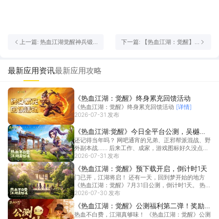
上一篇: 热血江湖觉醒神兵锻
下一篇: 【热血江湖：觉醒】
造技巧有哪些 热血江湖觉醒神
刀枪剑客的五转前气功攻略
兵锻造攻略
最新应用资讯
最新应用攻略
《热血江湖：觉醒》终⾝累充回馈活动
《热血江湖：觉醒》终⾝累充回馈活动
[详情]
2026-07-31 发布
《热血江湖:觉醒》今日全平台公测，吴樾代
还记得当年吗？ 网吧通宵的兄弟、正邪帮派混战、野
言，沙子哥入驻
外副本战…… 后来工作、成家，游戏图标好久没点开
过。...
2026-07-31 发布
[详情]
《热血江湖：觉醒》预下载开启，倒计时1天
门已开，江湖将启！ 还有一天，回到梦开始的地方
《热血江湖：觉醒》7月31日公测，倒计时1天。 热
血...
2026-07-30 发布
[详情]
《热血江湖：觉醒》公测福利第二弹！奖励全
热血不白费，江湖真够味！ 《热血江湖：觉醒》公测
面升级，豪华大奖与代言人福利齐发！