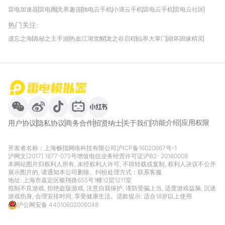
雷电加速器
雷电圈
无界趣连
驰电云手机
小滴云手机
雷电云手机
雷电云社区
趣氪8
游侠手游
4399游戏资讯
灵宝软件站
不凡游戏网
Gamekee
3G游戏网
热门关注
:
我爱vr网
华军软件园
八门神器
多特软件站
ZOL游戏
玩一玩游戏网
历趣APP下载
特玩游戏网
安卓下载
手游下载
遗忘之海
诡秘之主手游
热血江湖觉醒
龙之谷启程
仙界大掌门
崩坏因缘精灵
饥困荒野
粒粒的小人国
伊莫
白银之城
王者万象棋
望月
最新攻略
首页
微信
微博
抖音
哔哩哔哩
小红书
功能介绍
应用权限
用户协议
隐私协议
商务合作
招贤纳士
关于我们
开发者名称：上海畅指网络科技有限公司
沪ICP备16020667号-1
沪网文[2017] 1877-075号
增值电信业务经营许可证沪B2- 20180008
本网站图片归权利人所有, 未经权利人许可, 不得转载或复制, 权利人决议不公开
展示图片的, 请通知本公司删除。纠纷处理方式：
联系客服
地址: 上海市嘉定区银翔路655号1幢12层1211室
抵制不良游戏, 拒绝盗版游戏, 注意自我保护, 谨防受骗上当, 适度游戏益脑, 沉迷
游戏伤身, 合理安排时间, 享受健康生活。适龄提示: 适合18岁以上使用
沪公网安备 44010602006048