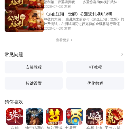
福利第二弹重磅揭晓—— 多重惊喜助你横扫武林！
福利...
2026-07-30 发布
[详情]
《热血江湖：觉醒》公测返利规则说明
尊敬的大侠： 感谢您之前参与《热血江湖：觉醒》的
计费测试，在测试期间进行充值的金额将进行返还，
具体返...
2026-07-30 发布
[详情]
查看更多
常见问题
更多
安装教程
VT教程
按键设置
优化教程
猜你喜欢
诛仙
地牢猎手6
梦幻西游
大话西游：归来
妄想山海
天龙八
诛仙
地牢猎手6
梦幻西游
大话西
妄想山海
天龙八部