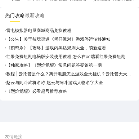
游：归来
手游
热门攻略
最新攻略
雷电模拟器电量商城商品兑换教程
【公告】关于益玩渠道《蛋仔派对》游戏停运转移通知
《鹅鸭杀》【攻略】游戏内黑话规则大全，萌新速看
红果免费短剧电脑版安装使用教程 怎么在pc端看红果免费短剧
【独家攻略】《烈焰觉醒》常见问题答疑篇第一期
教程 | 云托管是什么？离开电脑怎么游戏全天挂机？云托管天天免
费领取攻略
赵云与阿斗武将名称 赵云与阿斗游戏人物名字大全
《烈焰觉醒》必看起号推荐攻略
雷电圈APP
下载
雷电模拟器官方手游平台, 下载享海量福利
友情链接
: