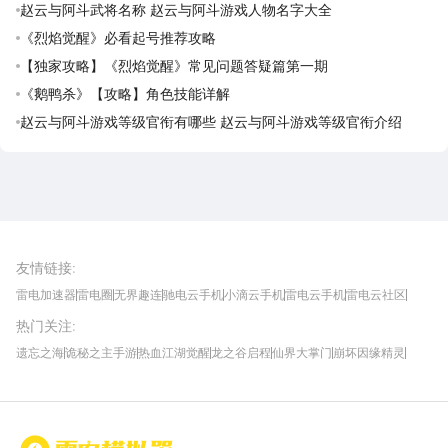
赵云与阿斗武将名称 赵云与阿斗游戏人物名字大全
《烈焰觉醒》必看起号推荐攻略
【独家攻略】《烈焰觉醒》常见问题答疑篇第一期
《鹅鸭杀》【攻略】角色技能详解
赵云与阿斗游戏等级官衔有哪些 赵云与阿斗游戏等级官衔介绍
雷电圈APP
下载
雷电模拟器官方手游平台, 下载享海量福利
友情链接
:
雷电加速器
雷电圈
无界趣连
驰电云手机
小滴云手机
雷电云手机
雷电云社区
趣氪8
游侠手游
4399游戏资讯
灵宝软件站
不凡游戏网
Gamekee
3G游戏网
热门关注
:
我爱vr网
华军软件园
八门神器
多特软件站
ZOL游戏
玩一玩游戏网
历趣APP下载
特玩游戏网
安卓下载
手游下载
遗忘之海
诡秘之主手游
热血江湖觉醒
龙之谷启程
仙界大掌门
崩坏因缘精灵
饥困荒野
粒粒的小人国
伊莫
白银之城
王者万象棋
望月
最新攻略
首页