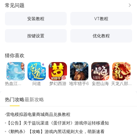
常见问题
更多
安装教程
VT教程
按键设置
优化教程
猜你喜欢
热血江湖：觉醒
问道
梦幻西游
地牢猎手6
妄想山海
天龙八
热血江
问道
梦幻西游
地牢猎手6
妄想山海
天龙八部
湖：觉醒
手游
热门攻略
最新攻略
雷电模拟器电量商城商品兑换教程
【公告】关于益玩渠道《蛋仔派对》游戏停运转移通知
《鹅鸭杀》【攻略】游戏内黑话规则大全，萌新速看