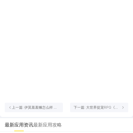
上一篇: 伊莫羞羞獭怎么样 伊
下一篇: 大世界捉宠RPG《伊
莫羞羞獭介绍
莫》限量删档测试资格招募进
行中！
最新应用资讯
最新应用攻略