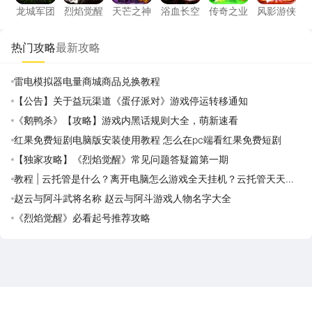
龙城军团
烈焰觉醒
天芒之神
浴血长空
传奇之业
风影游侠
热门攻略
最新攻略
雷电模拟器电量商城商品兑换教程
【公告】关于益玩渠道《蛋仔派对》游戏停运转移通知
《鹅鸭杀》【攻略】游戏内黑话规则大全，萌新速看
红果免费短剧电脑版安装使用教程 怎么在pc端看红果免费短剧
【独家攻略】《烈焰觉醒》常见问题答疑篇第一期
教程 | 云托管是什么？离开电脑怎么游戏全天挂机？云托管天天免
费领取攻略
赵云与阿斗武将名称 赵云与阿斗游戏人物名字大全
《烈焰觉醒》必看起号推荐攻略
雷电圈APP
下载
雷电模拟器官方手游平台, 下载享海量福利