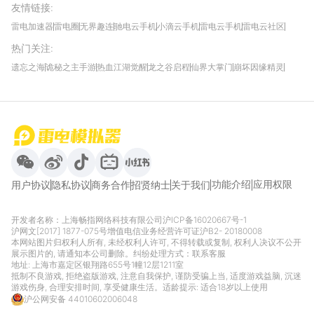
友情链接
:
雷电加速器
雷电圈
无界趣连
驰电云手机
小滴云手机
雷电云手机
雷电云社区
趣氪8
游侠手游
4399游戏资讯
灵宝软件站
不凡游戏网
Gamekee
3G游戏网
热门关注
:
我爱vr网
华军软件园
八门神器
多特软件站
ZOL游戏
玩一玩游戏网
历趣APP下载
特玩游戏网
安卓下载
手游下载
遗忘之海
诡秘之主手游
热血江湖觉醒
龙之谷启程
仙界大掌门
崩坏因缘精灵
饥困荒野
粒粒的小人国
伊莫
白银之城
王者万象棋
望月
最新攻略
首页
微信
微博
抖音
哔哩哔哩
小红书
功能介绍
应用权限
用户协议
隐私协议
商务合作
招贤纳士
关于我们
开发者名称：上海畅指网络科技有限公司
沪ICP备16020667号-1
沪网文[2017] 1877-075号
增值电信业务经营许可证沪B2- 20180008
本网站图片归权利人所有, 未经权利人许可, 不得转载或复制, 权利人决议不公开
展示图片的, 请通知本公司删除。纠纷处理方式：
联系客服
地址: 上海市嘉定区银翔路655号1幢12层1211室
抵制不良游戏, 拒绝盗版游戏, 注意自我保护, 谨防受骗上当, 适度游戏益脑, 沉迷
游戏伤身, 合理安排时间, 享受健康生活。适龄提示: 适合18岁以上使用
沪公网安备 44010602006048