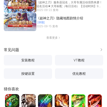
《超神之刃》服务器冠名，大哥专属活动强势来袭！
冠名活动★大哥标配（每日活动）【活动时间】9月
16号...
2025-09-22 发布
[详情]
《超神之刃》隐藏地图剧情介绍
[详情]
2025-09-15 发布
查看更多
常见问题
更多
安装教程
VT教程
按键设置
优化教程
猜你喜欢
龙城军团
烈焰觉醒
天芒之神
浴血长空
传奇之业
风影游