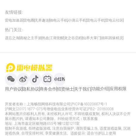
友情链接
:
雷电加速器
雷电圈
无界趣连
驰电云手机
小滴云手机
雷电云手机
雷电云社区
趣氪8
游侠手游
4399游戏资讯
灵宝软件站
不凡游戏网
Gamekee
3G游戏网
热门关注
:
我爱vr网
华军软件园
八门神器
多特软件站
ZOL游戏
玩一玩游戏网
历趣APP下载
特玩游戏网
安卓下载
手游下载
遗忘之海
诡秘之主手游
热血江湖觉醒
龙之谷启程
仙界大掌门
崩坏因缘精灵
饥困荒野
粒粒的小人国
伊莫
白银之城
王者万象棋
望月
最新攻略
首页
微信
微博
抖音
哔哩哔哩
小红书
功能介绍
应用权限
用户协议
隐私协议
商务合作
招贤纳士
关于我们
开发者名称：上海畅指网络科技有限公司
沪ICP备16020667号-1
沪网文[2017] 1877-075号
增值电信业务经营许可证沪B2- 20180008
本网站图片归权利人所有, 未经权利人许可, 不得转载或复制, 权利人决议不公开
展示图片的, 请通知本公司删除。纠纷处理方式：
联系客服
地址: 上海市嘉定区银翔路655号1幢12层1211室
抵制不良游戏, 拒绝盗版游戏, 注意自我保护, 谨防受骗上当, 适度游戏益脑, 沉迷
游戏伤身, 合理安排时间, 享受健康生活。适龄提示: 适合18岁以上使用