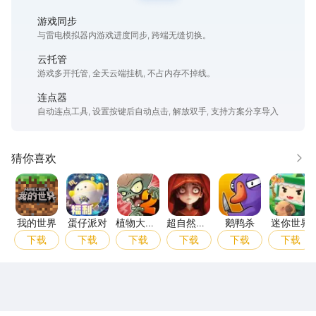
游戏同步
与雷电模拟器内游戏进度同步, 跨端无缝切换。
云托管
游戏多开托管, 全天云端挂机, 不占内存不掉线。
连点器
自动连点工具, 设置按键后自动点击, 解放双手, 支持方案分享导入
猜你喜欢
更多
我的世界
蛋仔派对
植物大战僵尸2高清版
超自然行动组
鹅鸭杀
迷你
我的世界
蛋仔派对
植物大战
超自然行
鹅鸭杀
迷你世界
僵尸2高
动组
下载
下载
下载
下载
下载
下载
清版
雷电圈APP
下载
雷电模拟器官方手游平台, 下载享海量福利