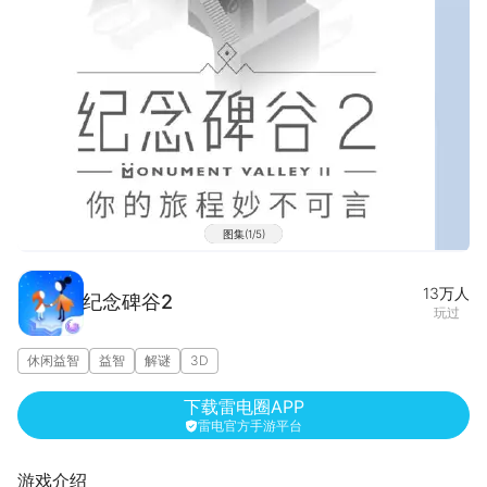
图集(1/5)
13万
人
纪念碑谷2
玩过
休闲益智
益智
解谜
3D
下载雷电圈APP
雷电官方手游平台
游戏介绍