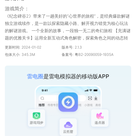
游戏简介：
《纪念碑谷2》带来了一趟美好的“心世界的旅程”，是经典爆款解谜
独立游戏续作，是一款以探索隐藏小路、解开视力错觉为核心玩法
的解谜游戏。 一个全新的故事，一段独一无二的奇幻旅程 【充满谜
题的优雅关卡】运用全新互动式角色解密，探索角色之间的动态转
换 【奇幻的行走方式】将建筑风格、艺术运动、和个人意识完美结
更新时间:
2024-01-02
版本号:
2.1.3
合，转化成令人惊叹不已的几何结构 【心世界的旅程】让你沉浸在
包体大小:
345.3M
备案号:
粤B2-20090059-1935A
属于自己的小空间中，伴着独特的交互式旋律音乐，完美地体验萝
尔和孩子旅程的每一步
雷电圈
是雷电模拟器的移动版APP