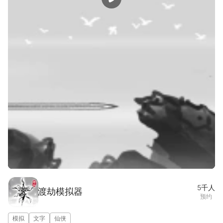
宣传片
图集(1/5)
5千
人
渡劫模拟器
预约
模拟
文字
仙侠