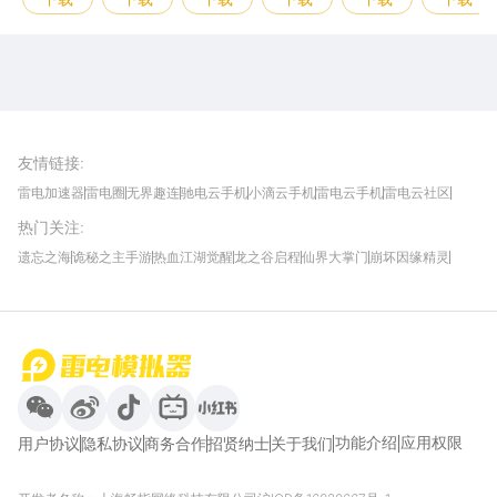
雷电圈APP
下载
雷电模拟器官方手游平台, 下载享海量福利
友情链接
:
雷电加速器
雷电圈
无界趣连
驰电云手机
小滴云手机
雷电云手机
雷电云社区
趣氪8
游侠手游
4399游戏资讯
灵宝软件站
不凡游戏网
Gamekee
3G游戏网
热门关注
:
我爱vr网
华军软件园
八门神器
多特软件站
ZOL游戏
玩一玩游戏网
历趣APP下载
特玩游戏网
安卓下载
手游下载
遗忘之海
诡秘之主手游
热血江湖觉醒
龙之谷启程
仙界大掌门
崩坏因缘精灵
饥困荒野
粒粒的小人国
伊莫
白银之城
王者万象棋
望月
最新攻略
首页
微信
微博
抖音
哔哩哔哩
小红书
功能介绍
应用权限
用户协议
隐私协议
商务合作
招贤纳士
关于我们