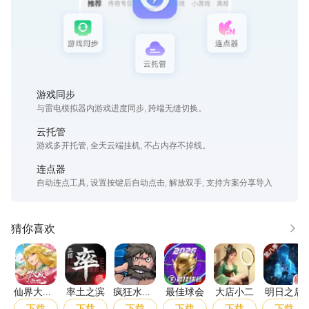
游戏同步
与雷电模拟器内游戏进度同步, 跨端无缝切换。
云托管
游戏多开托管, 全天云端挂机, 不占内存不掉线。
连点器
自动连点工具, 设置按键后自动点击, 解放双手, 支持方案分享导入
猜你喜欢
更多
仙界大掌门
率土之滨
疯狂水世界
最佳球会
大店小二
明日
仙界大掌
率土之滨
疯狂水世
最佳球会
大店小二
明日之后
门
界
下载
下载
下载
下载
下载
下载